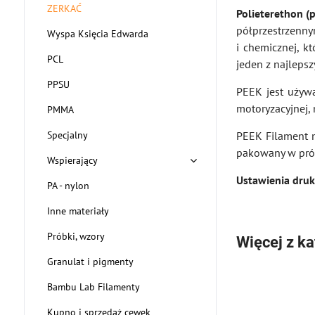
ZERKAĆ
Polieterethon (
półprzestrzenn
Wyspa Księcia Edwarda
i chemicznej, k
PCL
jeden z najlepsz
PPSU
PEEK jest używ
motoryzacyjnej, 
PMMA
Specjalny
PEEK Filament m
pakowany w pró
Wspierający
Ustawienia dru
PA - nylon
Inne materiały
Próbki, wzory
Więcej z ka
Granulat i pigmenty
Bambu Lab Filamenty
Kupno i sprzedaż cewek