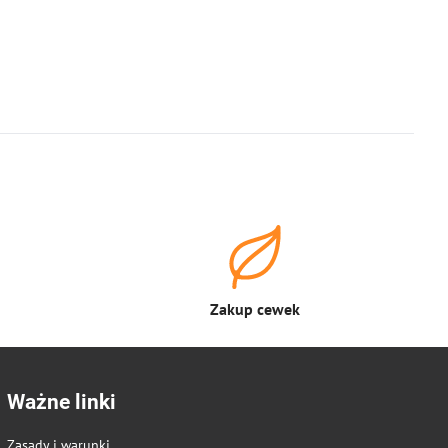
Zakup cewek
Ważne linki
Zasady i warunki