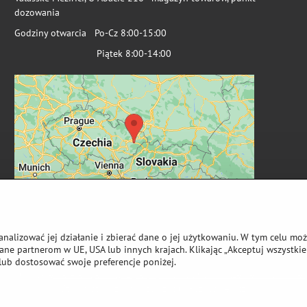
dozowania
Godziny otwarcia Po-Cz 8:00-15:00
Piątek 8:00-14:00
analizować jej działanie i zbierać dane o jej użytkowaniu. W tym celu mo
ne partnerom w UE, USA lub innych krajach. Klikając „Akceptuj wszystkie 
lub dostosować swoje preferencje poniżej.
wa autorskie
Preferencje dotyczące prywatności
Oświadczenie o ochronie 
Strona stworzona przy użyciu:
ByznysWeb.cz