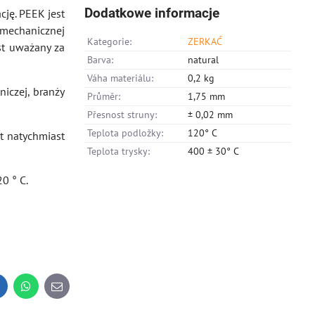
Dodatkowe informacje
cję. PEEK jest
 mechanicznej
Kategorie:
ZERKAĆ
st uważany za
Barva:
natural
Váha materiálu:
0,2 kg
niczej, branży
Průměr:
1,75 mm
Přesnost struny:
± 0,02 mm
Teplota podložky:
120° C
t natychmiast
Teplota trysky:
400 ± 30° C
0 ° C.
inkedIn
WhatsApp
E-
mail