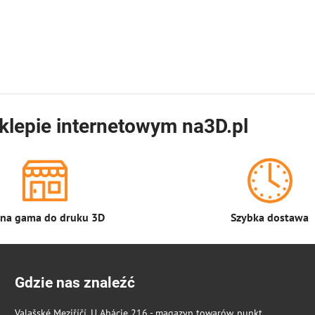
klepie internetowym na3D.pl
łna gama do druku 3D
Szybka dostawa
Gdzie nas znaleźć
Valašské Meziříčí, U Abácie 216 - magazyn towarów, punkt