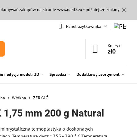
✕
 dokonywać zakupów na stronie
www.na3D.eu
- późniejsze zmiany
Panel użytkownika
Koszyk
zł0
e i edycja modeli 3D
Sprzedaż
Dodatkowy asortyment
wna
Włókna
ZERKAĆ
 1,75 mm 200 g Natural
minrystaliczna termoplastyka o doskonałych
iach. Temperatura dyszy: 355 - 390 ° C Temperatura