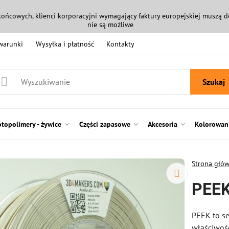
końcowych, klienci korporacyjni wymagający faktury europejskiej muszą
nie są możliwe
 warunki
Wysyłka i płatność
Kontakty
Szukaj
otopolimery - żywice
Części zapasowe
Akcesoria
Kolorowani
Strona głó
PEEK
PEEK to se
właściwośc