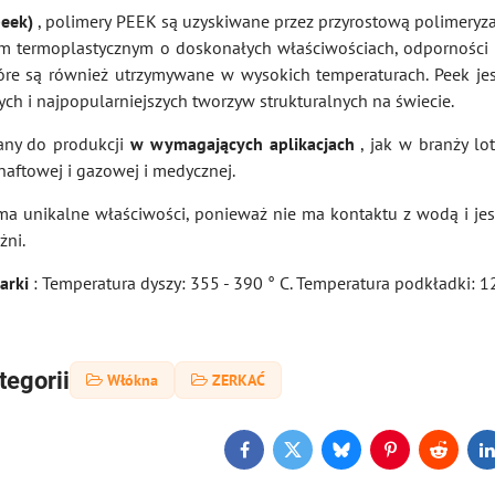
peek)
, polimery PEEK są uzyskiwane przez przyrostową polimeryza
ym termoplastycznym o doskonałych właściwościach, odporności
tóre są również utrzymywane w wysokich temperaturach. Peek je
ych i najpopularniejszych tworzyw strukturalnych na świecie.
any do produkcji
w wymagających aplikacjach
, jak w branży lot
naftowej i gazowej i medycznej.
a unikalne właściwości, ponieważ nie ma kontaktu z wodą i jes
żni.
karki
: Temperatura dyszy: 355 - 390 ° C. Temperatura podkładki: 12
tegorii
Włókna
ZERKAĆ
Facebook
Twitter
Bluesky
Pinterest
Reddit
L