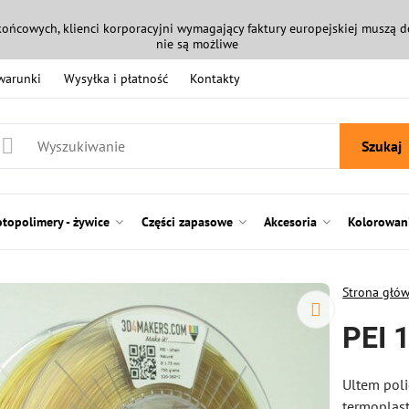
końcowych, klienci korporacyjni wymagający faktury europejskiej muszą
nie są możliwe
 warunki
Wysyłka i płatność
Kontakty
Szukaj
otopolimery - żywice
Części zapasowe
Akcesoria
Kolorowani
Strona głó
PEI 
Ultem poli
termoplast