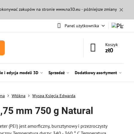
✕
 dokonywać zakupów na stronie
www.na3D.eu
- późniejsze zmiany
Panel użytkownika
Koszyk
zł0
e i edycja modeli 3D
Sprzedaż
Dodatkowy asortyment
wna
Włókna
Wyspa Księcia Edwarda
1,75 mm 750 g Natural
eter (PEI) jest amorficzny, bursztynowy i przezroczysty
yczny. Temperatura dyszy: 340 - 360 ° C Temperatura