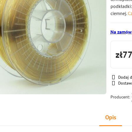
podkładki:
ciemnej.
Cz
Na zamówi
zł7
Dodaj 
Dostaw
Producent:
Opis