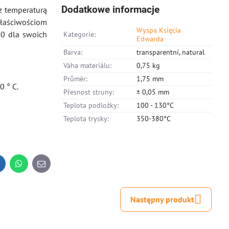
Dodatkowe informacje
 z temperaturą
łaściwościom
Wyspa Księcia
10 dla swoich
Kategorie:
Edwarda
Barva:
transparentní, natural
Váha materiálu:
0,75 kg
Průměr:
1,75 mm
0 ° C.
Přesnost struny:
± 0,05 mm
Teplota podložky:
100 - 130°C
Teplota trysky:
350-380°C
inkedIn
WhatsApp
E-
mail
Następny produkt