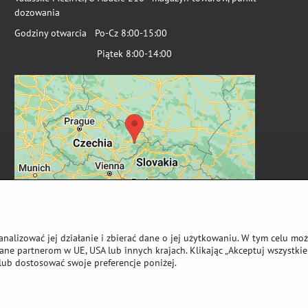
dozowania
Godziny otwarcia Po-Cz 8:00-15:00
Piątek 8:00-14:00
analizować jej działanie i zbierać dane o jej użytkowaniu. W tym celu mo
ne partnerom w UE, USA lub innych krajach. Klikając „Akceptuj wszystkie 
lub dostosować swoje preferencje poniżej.
wa autorskie
Preferencje dotyczące prywatności
Oświadczenie o ochronie 
Strona stworzona przy użyciu:
ByznysWeb.cz