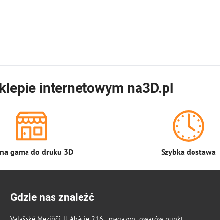
klepie internetowym na3D.pl
łna gama do druku 3D
Szybka dostawa
Gdzie nas znaleźć
Valašské Meziříčí, U Abácie 216 - magazyn towarów, punkt