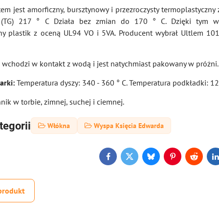
ltem jest amorficzny, bursztynowy i przezroczysty termoplastyczny
a (TG) 217 ​​° C Działa bez zmian do 170 ° C. Dzięki tym w
ny plastik z oceną UL94 VO i 5VA. Producent wybrał Ultlem 10
e wchodzi w kontakt z wodą i jest natychmiast pakowany w próżni.
arki:
Temperatura dyszy: 340 - 360 ° C. Temperatura podkładki: 12
ik w torbie, zimnej, suchej i ciemnej.
tegorii
Włókna
Wyspa Księcia Edwarda
Facebook
Twitter
Bluesky
Pinterest
Reddit
L
produkt