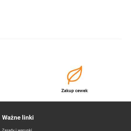
Zakup cewek
Ważne linki
Zasady i warunki