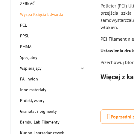
ZERKAĆ
Polieter (PEI) U
przejścia szkł
Wyspa Księcia Edwarda
samowystarczal
PCL
włókien.
PPSU
PEI Filament ni
PMMA
Ustawienia druk
Specjalny
Przechowuj błonn
Wspierający
Więcej z ka
PA - nylon
Inne materiały
Próbki, wzory
Granulat i pigmenty
Poprzedni 
Bambu Lab Filamenty
Kupno i sprzedaż cewek