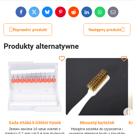
Facebook
Twitter
Bluesky
Pinterest
Reddit
LinkedIn
WhatsApp
E-
mail
Poprzedni produkt
Następny produkt
Produkty alternatywne
Sada vrtáků k čištění trysek
Mosazný kartáček
Kar
Zestaw zawiera 10 sztuk wierteł o
Mosiężna szczotka do czyszczenia i
średnicy 0,2 mm lub 0,4 mm służących
usuwania obierania brudu z sznurków