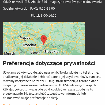
Valašské Meziříčí, U Abácie 216 - magazyn towarów, punkt dozowania
Godziny otwarcia Po-Cz 8:00-15:00
Piątek 8:00-14:00
Preferencje dotyczące prywatności
Używamy plików cookie, aby usprawnić Twoją wizytę na tej stronie,
analizować jej działanie i zbierać dane o jej użytkowaniu. W tym celu
możemy korzystać z narzędzi i usług stron trzecich, a zebrane dane
Ważne linki
mogą być przekazywane partnerom w UE, USA lub innych krajach.
Klikając „Akceptuj wszystkie pliki cookie", wyrażasz zgodę na to
przetwarzanie. Możesz znaleźć szczegółowe informacje lub
Odkup cewek
dostosować swoje preferencje poniżej.