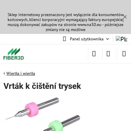
Sklep internetowy przeznaczony jest wyłącznie dla konsumentów
✕
końcowych, klienci korporacyjni wymagający faktury europejskiej
muszą dokonywać zakupów na stronie
www.na3D.eu
- późniejsze
zmiany nie są możliwe
Panel użytkownika
Wiertła i wiertła
Vrták k čištění trysek