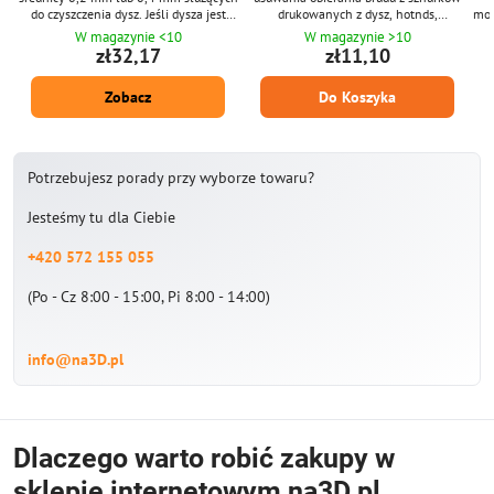
do czyszczenia dysz. Jeśli dysza jest
drukowanych z dysz, hotnds,
moc
zatkana, podgrzej ją do ok. 200 °C, a
podgrzewanych kostek, podkładek itp.
pom
W magazynie <10
W magazynie >10
następnie wyczyść ją wiertarką
bru
zł32,17
zł11,10
delikatnymi ruchami okrężnymi w
kierunku zgodnym z ruchem wskazówek
Zobacz
Do Koszyka
zegara.
Potrzebujesz porady przy wyborze towaru?
Jesteśmy tu dla Ciebie
+420 572 155 055
(Po - Cz 8:00 - 15:00, Pi 8:00 - 14:00)
info@na3D.pl
Dlaczego warto robić zakupy w
sklepie internetowym na3D.pl