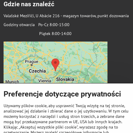
Gdzie nas znaleźć
Valašské Meziříčí, U Abácie 216 - magazyn towarów, punkt dozowania
Godziny otwarcia Po-Cz 8:00-15:00
Piątek 8:00-14:00
Preferencje dotyczące prywatności
Używamy plików cookie, aby usprawnić Twoją wizytę na tej stronie,
analizować jej działanie i zbierać dane o jej użytkowaniu. W tym celu
możemy korzystać z narzędzi i usług stron trzecich, a zebrane dane
Ważne linki
mogą być przekazywane partnerom w UE, USA lub innych krajach.
Klikając „Akceptuj wszystkie pliki cookie", wyrażasz zgodę na to
przetwarzanie. Możesz znaleźć szczegółowe informacje lub