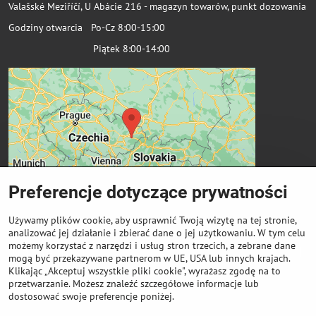
Valašské Meziříčí, U Abácie 216 - magazyn towarów, punkt dozowania
Godziny otwarcia Po-Cz 8:00-15:00
Piątek 8:00-14:00
Preferencje dotyczące prywatności
Używamy plików cookie, aby usprawnić Twoją wizytę na tej stronie,
analizować jej działanie i zbierać dane o jej użytkowaniu. W tym celu
możemy korzystać z narzędzi i usług stron trzecich, a zebrane dane
Ważne linki
mogą być przekazywane partnerom w UE, USA lub innych krajach.
Klikając „Akceptuj wszystkie pliki cookie", wyrażasz zgodę na to
przetwarzanie. Możesz znaleźć szczegółowe informacje lub
Odkup cewek
dostosować swoje preferencje poniżej.