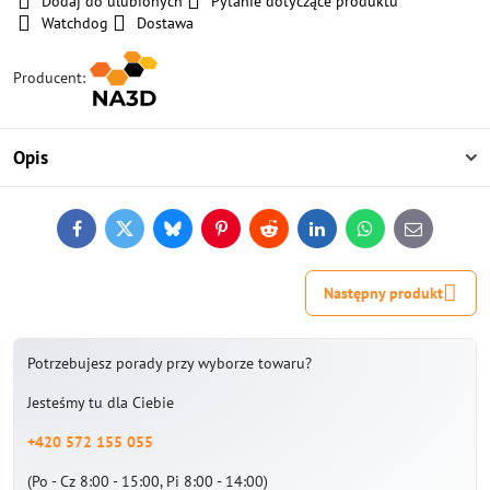
Dodaj do ulubionych
Pytanie dotyczące produktu
Watchdog
Dostawa
Producent:
Opis
Facebook
Twitter
Bluesky
Pinterest
Reddit
LinkedIn
WhatsApp
E-
mail
Następny produkt
Potrzebujesz porady przy wyborze towaru?
Jesteśmy tu dla Ciebie
+420 572 155 055
(Po - Cz 8:00 - 15:00, Pi 8:00 - 14:00)