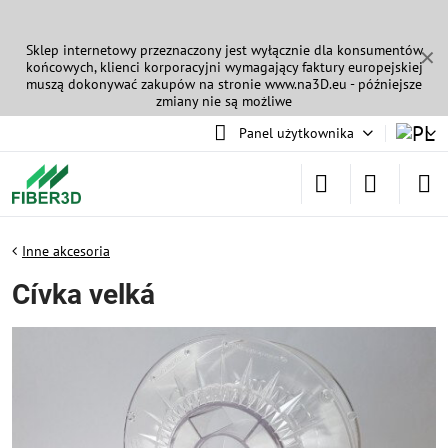
Sklep internetowy przeznaczony jest wyłącznie dla konsumentów
✕
końcowych, klienci korporacyjni wymagający faktury europejskiej
muszą dokonywać zakupów na stronie
www.na3D.eu
- późniejsze
zmiany nie są możliwe
Panel użytkownika
Inne akcesoria
Cívka velká