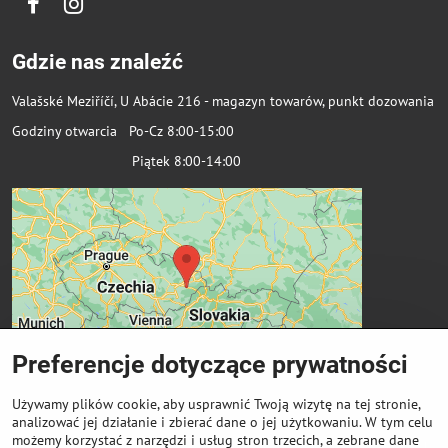
Facebook
Instagram
Gdzie nas znaleźć
Valašské Meziříčí, U Abácie 216 - magazyn towarów, punkt dozowania
Godziny otwarcia Po-Cz 8:00-15:00
Piątek 8:00-14:00
Preferencje dotyczące prywatności
Używamy plików cookie, aby usprawnić Twoją wizytę na tej stronie,
analizować jej działanie i zbierać dane o jej użytkowaniu. W tym celu
możemy korzystać z narzędzi i usług stron trzecich, a zebrane dane