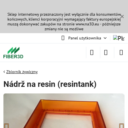
Sklep internetowy przeznaczony jest wyłącznie dla konsumentów
✕
końcowych, klienci korporacyjni wymagający faktury europejskiej
muszą dokonywać zakupów na stronie
www.na3D.eu
- późniejsze
zmiany nie są możliwe
Panel użytkownika
Zbiornik żywiczny
Nádrž na resin (resintank)