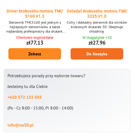
Driver krokového motoru TMC
Ovladač krokového motoru TMC
5160 V1.3
2225 V1.0
Sterownik TMC5160 jest jednym z
Cichy i dokładny sterownik dla silników
najlepszych sterowników, a także
krokowych drukarek 3D. Obejmuje
najbardziej profesjonalny dla drukarki
chłodnicę.
3D.
Chwilowo wyprzedane
W magazynie <10
zł77,13
zł27,96
Zobacz
Do Koszyka
Potrzebujesz porady przy wyborze towaru?
Jesteśmy tu dla Ciebie
+420 572 155 055
(Po - Cz 8:00 - 15:00, Pi 8:00 - 14:00)
info@na3D.pl