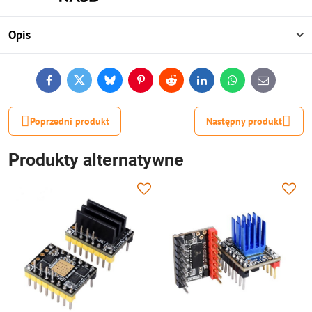
Opis
Facebook
Twitter
Bluesky
Pinterest
Reddit
LinkedIn
WhatsApp
E-
mail
Poprzedni produkt
Następny produkt
Produkty alternatywne