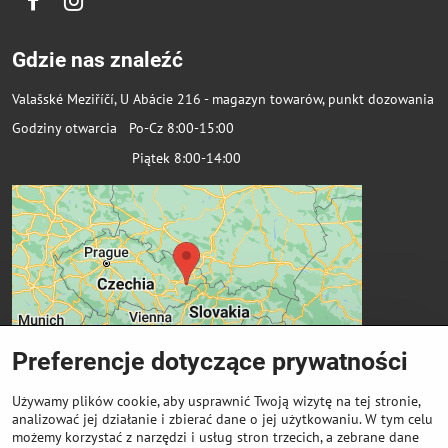
Facebook
Instagram
Gdzie nas znaleźć
Valašské Meziříčí, U Abácie 216 - magazyn towarów, punkt dozowania
Godziny otwarcia Po-Cz 8:00-15:00
Piątek 8:00-14:00
Preferencje dotyczące prywatności
Używamy plików cookie, aby usprawnić Twoją wizytę na tej stronie,
analizować jej działanie i zbierać dane o jej użytkowaniu. W tym celu
możemy korzystać z narzędzi i usług stron trzecich, a zebrane dane
Ważne linki