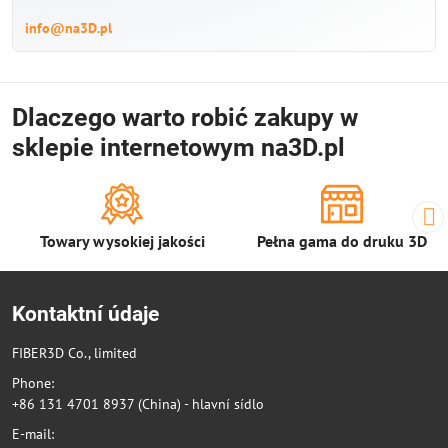
info@na3D.pl
Dlaczego warto robić zakupy w
sklepie internetowym na3D.pl
Towary wysokiej jakości
Pełna gama do druku 3D
Kontaktní údaje
FIBER3D Co., limited
Phone:
+86 131 4701 8937 (China) - hlavní sídlo
E-mail: