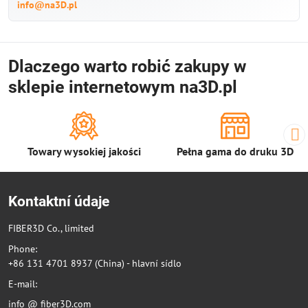
info@na3D.pl
Dlaczego warto robić zakupy w
sklepie internetowym na3D.pl
Towary wysokiej jakości
Pełna gama do druku 3D
Kontaktní údaje
FIBER3D Co., limited
Phone:
+86 131 4701 8937 (China) - hlavní sídlo
E-mail:
info @ fiber3D.com