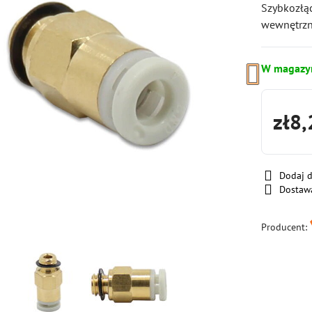
Szybkozłą
wewnętrzn
W magazy
zł8,
Dodaj 
Dostaw
Producent: