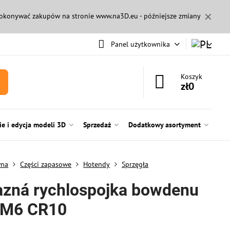
✕
 dokonywać zakupów na stronie
www.na3D.eu
- późniejsze zmiany
Panel użytkownika
Koszyk
zł0
e i edycja modeli 3D
Sprzedaż
Dodatkowy asortyment
wna
Części zapasowe
Hotendy
Sprzęgła
zná rychlospojka bowdenu
-M6 CR10