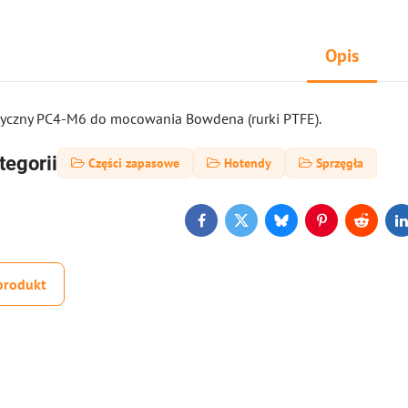
Opis
yczny PC4-M6 do mocowania Bowdena (rurki PTFE).
tegorii
Części zapasowe
Hotendy
Sprzęgła
Facebook
Twitter
Bluesky
Pinterest
Reddit
L
produkt