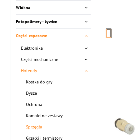
Włókna
Fotopolimery - żywice
Części zapasowe
Elektronika
Części mechaniczne
Hotendy
Kostka do gry
Dysze
Ochrona
Kompletne zestawy
Sprzęgła
Grzałki i termistory