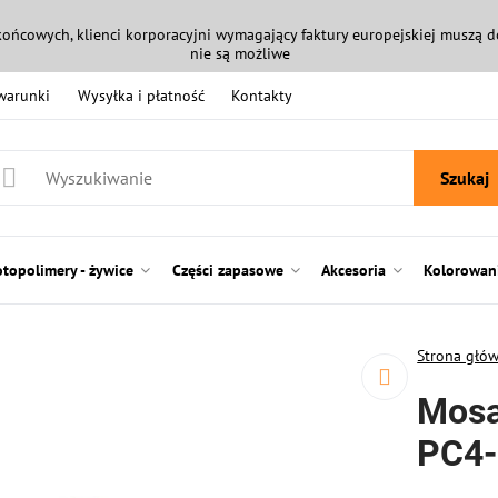
końcowych, klienci korporacyjni wymagający faktury europejskiej muszą
nie są możliwe
 warunki
Wysyłka i płatność
Kontakty
Szukaj
otopolimery - żywice
Części zapasowe
Akcesoria
Kolorowani
Strona głó
Mosa
PC4