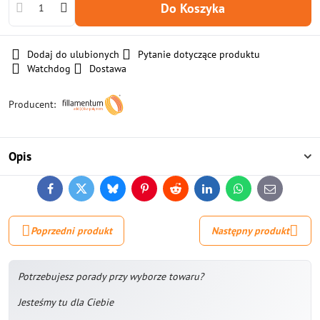
Do Koszyka
Dodaj do ulubionych
Pytanie dotyczące produktu
Watchdog
Dostawa
Producent:
Opis
Facebook
Twitter
Bluesky
Pinterest
Reddit
LinkedIn
WhatsApp
E-
mail
Poprzedni produkt
Następny produkt
Potrzebujesz porady przy wyborze towaru?
Jesteśmy tu dla Ciebie