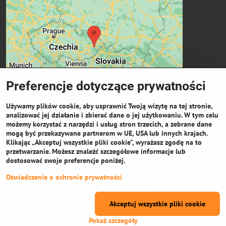
Preferencje dotyczące prywatności
Używamy plików cookie, aby usprawnić Twoją wizytę na tej stronie,
analizować jej działanie i zbierać dane o jej użytkowaniu. W tym celu
możemy korzystać z narzędzi i usług stron trzecich, a zebrane dane
Ważne linki
mogą być przekazywane partnerom w UE, USA lub innych krajach.
Klikając „Akceptuj wszystkie pliki cookie", wyrażasz zgodę na to
przetwarzanie. Możesz znaleźć szczegółowe informacje lub
Odkup cewek
dostosować swoje preferencje poniżej.
Oświadczenie o ochronie prywatności
©
2026
Prawa autorskie
Preferencje dotyczące prywatności
Akceptuj wszystkie pliki cookie
Oświadczenie o ochronie prywatności
Pokaż szczegóły
Strona stworzona przy użyciu:
ByznysWeb.cz