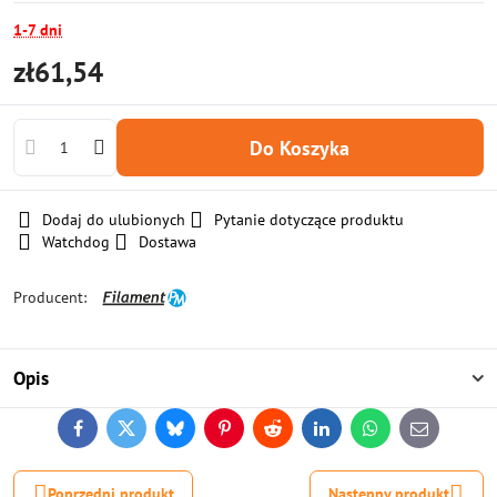
1-7 dni
zł61,54
Do Koszyka
Dodaj do ulubionych
Pytanie dotyczące produktu
Watchdog
Dostawa
Producent:
Opis
Facebook
Twitter
Bluesky
Pinterest
Reddit
LinkedIn
WhatsApp
E-
mail
Poprzedni produkt
Następny produkt