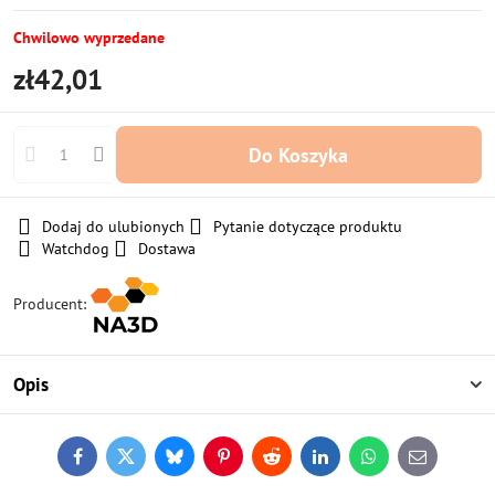
Chwilowo wyprzedane
zł42,01
Do Koszyka
Dodaj do ulubionych
Pytanie dotyczące produktu
Watchdog
Dostawa
Producent:
Opis
Facebook
Twitter
Bluesky
Pinterest
Reddit
LinkedIn
WhatsApp
E-
mail