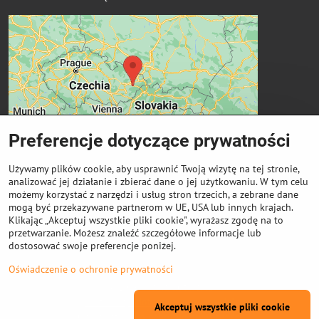
Preferencje dotyczące prywatności
Używamy plików cookie, aby usprawnić Twoją wizytę na tej stronie,
analizować jej działanie i zbierać dane o jej użytkowaniu. W tym celu
możemy korzystać z narzędzi i usług stron trzecich, a zebrane dane
Ważne linki
mogą być przekazywane partnerom w UE, USA lub innych krajach.
Klikając „Akceptuj wszystkie pliki cookie", wyrażasz zgodę na to
przetwarzanie. Możesz znaleźć szczegółowe informacje lub
Odkup cewek
dostosować swoje preferencje poniżej.
Oświadczenie o ochronie prywatności
©
2026
Prawa autorskie
Preferencje dotyczące prywatności
Akceptuj wszystkie pliki cookie
Oświadczenie o ochronie prywatności