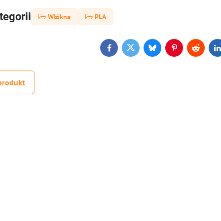
tegorii
Włókna
PLA
Facebook
Twitter
Bluesky
Pinterest
Reddit
L
produkt