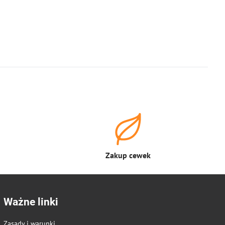
Zakup cewek
Ważne linki
Zasady i warunki