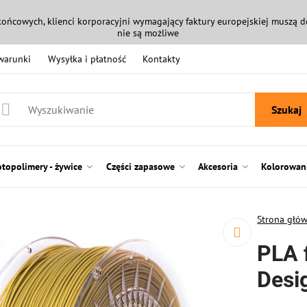
końcowych, klienci korporacyjni wymagający faktury europejskiej muszą
nie są możliwe
 warunki
Wysyłka i płatność
Kontakty
Szukaj
otopolimery - żywice
Części zapasowe
Akcesoria
Kolorowani
Strona głó
PLA 
Desi