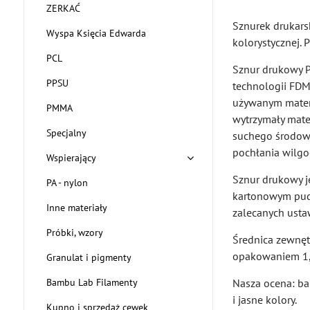
ZERKAĆ
Sznurek drukars
Wyspa Księcia Edwarda
kolorystycznej.
PCL
Sznur drukowy P
PPSU
technologii FDM
używanym materi
PMMA
wytrzymały mate
Specjalny
suchego środow
pochłania wilgo
Wspierający
Sznur drukowy j
PA - nylon
kartonowym pude
Inne materiały
zalecanych usta
Próbki, wzory
Średnica zewnę
opakowaniem 1,
Granulat i pigmenty
Nasza ocena: ba
Bambu Lab Filamenty
i jasne kolory.
Kupno i sprzedaż cewek