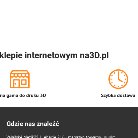
klepie internetowym na3D.pl
łna gama do druku 3D
Szybka dostawa
Gdzie nas znaleźć
Valašské Meziříčí, U Abácie 216 - magazyn towarów, punkt