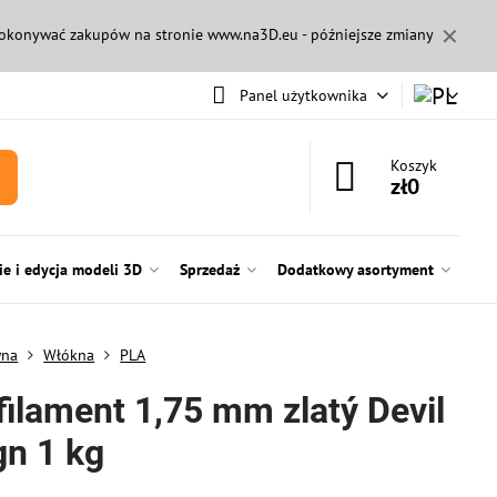
✕
 dokonywać zakupów na stronie
www.na3D.eu
- późniejsze zmiany
Panel użytkownika
Koszyk
zł0
e i edycja modeli 3D
Sprzedaż
Dodatkowy asortyment
wna
Włókna
PLA
filament 1,75 mm zlatý Devil
gn 1 kg