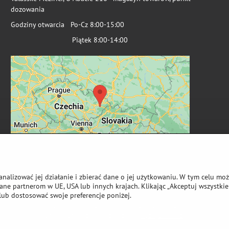
dozowania
Godziny otwarcia Po-Cz 8:00-15:00
Piątek 8:00-14:00
analizować jej działanie i zbierać dane o jej użytkowaniu. W tym celu mo
ne partnerom w UE, USA lub innych krajach. Klikając „Akceptuj wszystkie 
lub dostosować swoje preferencje poniżej.
wa autorskie
Preferencje dotyczące prywatności
Oświadczenie o ochronie 
Strona stworzona przy użyciu:
ByznysWeb.cz