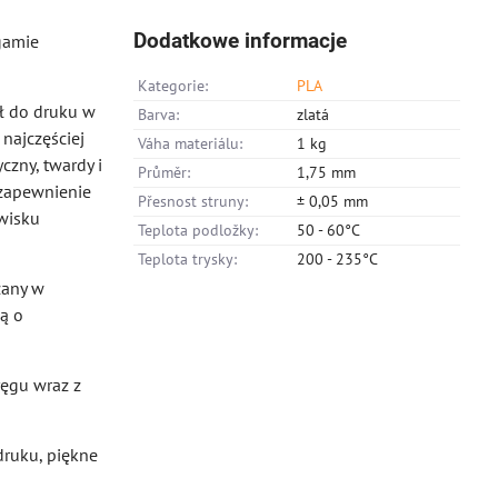
Dodatkowe informacje
gamie
Kategorie:
PLA
ał do druku w
Barva:
zlatá
najczęściej
Váha materiálu:
1 kg
czny, twardy i
Průměr:
1,75 mm
 zapewnienie
Přesnost struny:
± 0,05 mm
wisku
Teplota podložky:
50 - 60°C
Teplota trysky:
200 - 235°C
zany w
ą o
ęgu wraz z
druku, piękne