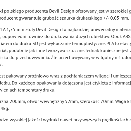
ki polskiego producenta Devil Design oferowany jest w szerokiej 
 Producent gwarantuje grubość sznurka drukarskiego +/- 0,05 mm.
LA 1,75 mm złoty Devil Design to najbardziej uniwersalny materi
, odpowiedni również do drukowania dużych obiektów. Obok ABS 
ałem do druku 3D jest wytłaczanie termoplastyczne. PLA to elasty
riał, podobnie jak inne tworzywa sztuczne. Jednak konieczne jest
iska do przechowywania. Źle przechowywany w wilgotnym środo
ć.
est pakowany próżniowo wraz z pochłaniaczem wilgoci i umieszc
łku. Do każdego opakowania dołączona jest etykieta z informacj
wieniach temperatury druku.
trzna 200mm, otwór wewnętrzny 52mm, szerokość 70mm. Waga kr
4kg.
rdzo wysokiej jakości wydruki nawet przy wyższych prędkościach 