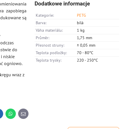
Dodatkowe informacje
romieniowania
óra zapobiega
Kategorie:
PETG
rodukowane są
Barva:
bílá
Váha materiálu:
1 kg
y
Průměr:
1,75 mm
podczas
Přesnost struny:
± 0,05 mm
ństwie do
Teplota podložky:
70 - 80°C
i niskie
Teplota trysky:
220 - 250°C
ać ogniowo.
kręgu wraz z
inkedIn
WhatsApp
E-
mail