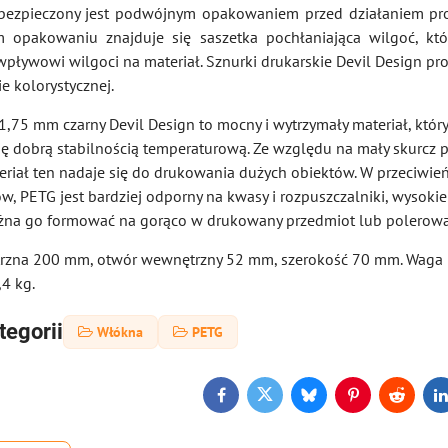
abezpieczony jest podwójnym opakowaniem przed działaniem p
 opakowaniu znajduje się saszetka pochłaniająca wilgoć, kt
ływowi wilgoci na materiał. Sznurki drukarskie Devil Design p
e kolorystycznej.
1,75 mm czarny Devil Design to mocny i wytrzymały materiał, któr
się dobrą stabilnością temperaturową. Ze względu na mały skurcz 
riał ten nadaje się do drukowania dużych obiektów. W przeciwie
w, PETG jest bardziej odporny na kwasy i rozpuszczalniki, wysokie 
ożna go formować na gorąco w drukowany przedmiot lub polerow
trzna 200 mm, otwór wewnętrzny 52 mm, szerokość 70 mm. Waga 
4 kg.
tegorii
Włókna
PETG
Facebook
Twitter
Bluesky
Pinterest
Reddit
L