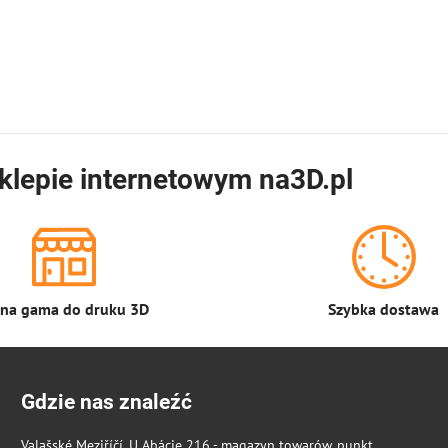
klepie internetowym na3D.pl
łna gama do druku 3D
Szybka dostawa
Gdzie nas znaleźć
Valašské Meziříčí, U Abácie 216 - magazyn towarów, punkt