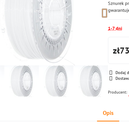
Sznurek pr
gwarantuj
1-7 dni
zł7
Dodaj 
Dostaw
Producent:
Opis