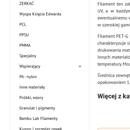
Filament ten z
ZERKAĆ
UV, a w każdym
Wyspa Księcia Edwarda
ewentualnemu wp
w szerokiej gami
PCL
PPSU
Filament PET-G 
charakteryzuje 
PMMA
drukowania mate
Specjalny
innych materiałó
temperatury. M
Wspierający
Średnica zewnę
PA - nylon
opakowaniem 1,
Inne materiały
Więcej z ka
Próbki, wzory
Granulat i pigmenty
Bambu Lab Filamenty
Kupno i sprzedaż cewek