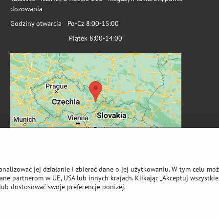
dozowania
Godziny otwarcia Po-Cz 8:00-15:00
Piątek 8:00-14:00
analizować jej działanie i zbierać dane o jej użytkowaniu. W tym celu mo
ne partnerom w UE, USA lub innych krajach. Klikając „Akceptuj wszystkie 
lub dostosować swoje preferencje poniżej.
wa autorskie
Preferencje dotyczące prywatności
Oświadczenie o ochronie 
Strona stworzona przy użyciu:
ByznysWeb.cz