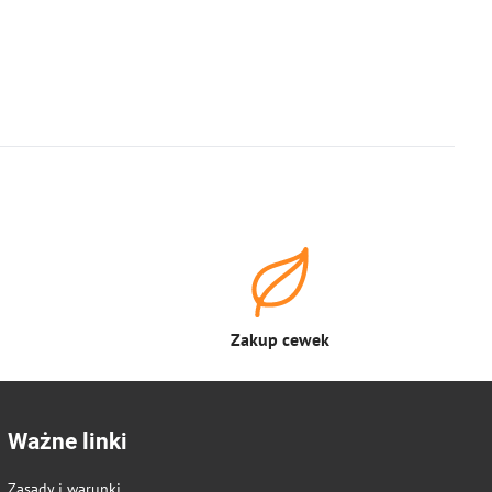
Zakup cewek
Ważne linki
Zasady i warunki