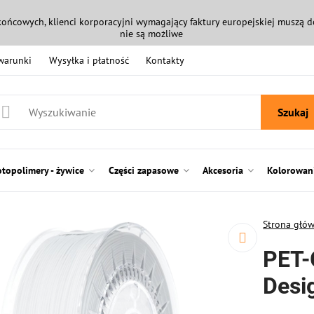
końcowych, klienci korporacyjni wymagający faktury europejskiej muszą
nie są możliwe
 warunki
Wysyłka i płatność
Kontakty
Szukaj
otopolimery - żywice
Części zapasowe
Akcesoria
Kolorowani
Strona głó
PET-
Desi