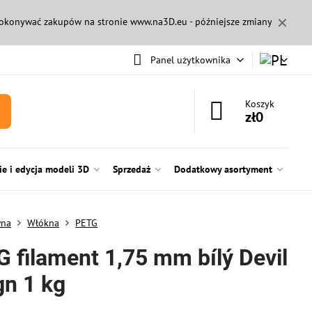
✕
 dokonywać zakupów na stronie
www.na3D.eu
- późniejsze zmiany
Panel użytkownika
Koszyk
zł0
e i edycja modeli 3D
Sprzedaż
Dodatkowy asortyment
wna
Włókna
PETG
G filament 1,75 mm bílý Devil
gn 1 kg