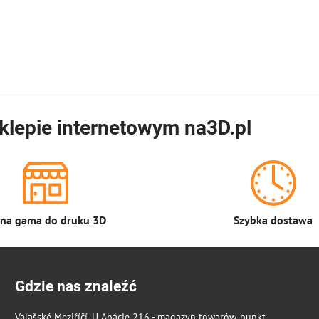
klepie internetowym na3D.pl
łna gama do druku 3D
Szybka dostawa
Gdzie nas znaleźć
Valašské Meziříčí, U Abácie 216 - magazyn towarów, punkt