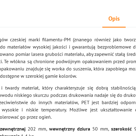
Opis
gów czeskiej marki filamentu-PM (znanego również jako twor
 do materiałów wysokiej jakości i gwarantują bezproblemowe 
sowano pomiar lasera grubości materiału, aby zapewnić stałą śred
ości. Te włókna są chronione podwójnym opakowaniem przed pr
pakowaniu znajduje się worka do suszenia, która zapobiega moż
ą dostępne w szerokiej gamie kolorów.
 i twardy materiał, który charakteryzuje się dobrą stabilnością
powodu niskiego skurczu podczas drukowania nadaje się do druk
zeciwieństwie do innych materiałów, PET jest bardziej odpor
i, wysokie i niskie temperatury. Możliwe jest ukształtowani
olerować go przez ogień.
 zewnętrznej
202 mm,
wewnętrzny dziura
50 mm,
szerokość