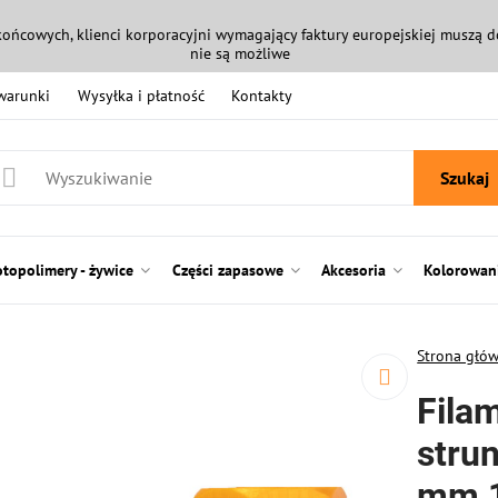
końcowych, klienci korporacyjni wymagający faktury europejskiej muszą
nie są możliwe
 warunki
Wysyłka i płatność
Kontakty
Szukaj
otopolimery - żywice
Części zapasowe
Akcesoria
Kolorowani
Strona głó
Fila
strun
mm 1