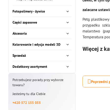
cewki, w tym o
zalecane ustawi
Fotopolimery - żywice
Petg plastikowy
Części zapasowe
przypadku szkl
malarstwo (pa
Akcesoria
Temperatura po
Kolorowanie i edycja modeli 3D
Więcej z ka
Sprzedaż
Dodatkowy asortyment
Potrzebujesz porady przy wyborze
Poprzedni 
towaru?
Jesteśmy tu dla Ciebie
+420 572 155 055