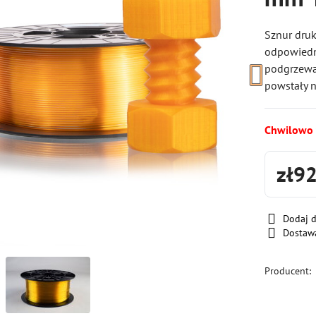
Sznur druk
odpowiedn
podgrzewan
powstały n
Chwilowo
zł9
Dodaj 
Dostaw
Producent: