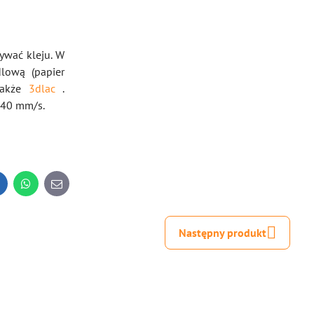
ywać kleju. W
lową (papier
 także
3dlac
.
 40 mm/s.
inkedIn
WhatsApp
E-
mail
Następny produkt