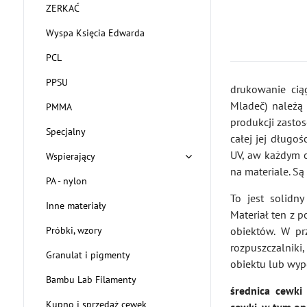
ZERKAĆ
Wyspa Księcia Edwarda
PCL
PPSU
drukowanie cią
Mladeč) należą
PMMA
produkcji zasto
Specjalny
całej jej dług
UV, aw każdym o
Wspierający
na materiale. S
PA - nylon
To jest solidny
Inne materiały
Materiał ten z 
Próbki, wzory
obiektów. W pr
rozpuszczalnik
Granulat i pigmenty
obiektu lub wyp
Bambu Lab Filamenty
średnica cewki
Kupno i sprzedaż cewek