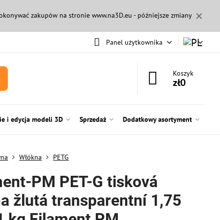
✕
 dokonywać zakupów na stronie
www.na3D.eu
- późniejsze zmiany
Panel użytkownika
Koszyk
zł0
e i edycja modeli 3D
Sprzedaż
Dodatkowy asortyment
wna
Włókna
PETG
ment-PM PET-G tisková
a žlutá transparentní 1,75
 kg Filament PM