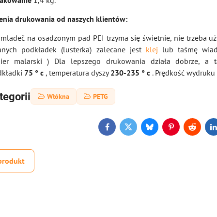
pakowanie
1,4 kg.
enia drukowania od naszych klientów:
 mladeč na osadzonym pad PEI trzyma się świetnie, nie trzeba uż
anych podkładek (lusterka) zalecane jest
klej
lub taśmę wiad
pier malarski ) Dla lepszego drukowania działa dobrze, a
dkładki
75 °
c
, temperatura dyszy
230-235
°
c
. Prędkość wydruku
tegorii
Włókna
PETG
Facebook
Twitter
Bluesky
Pinterest
Reddit
L
produkt