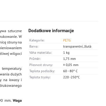
Dodatkowe informacje
zywa sztuczne
drukowanie. W
Kategorie:
PETG
nicę struny na
Barva:
transparentní, žlutá
omieniowaniem
Váha materiálu:
1 kg
liwej wilgoci
Průměr:
1,75 mm
Přesnost struny:
± 0,05 mm
 temperatury.
Teplota podložky:
60 - 80° C
owania dużych
Teplota trysky:
220 -250°C
ny na kwasy i
e drukowanego
90 mm.
Waga