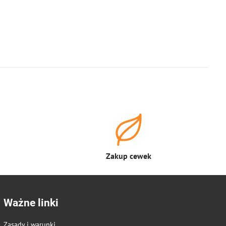
Zakup cewek
Ważne linki
Zasady i warunki