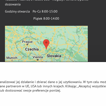
dozowania
Godziny otwarcia Po-Cz 8:00-15:00
Piątek 8:00-14:00
analizować jej działanie i zbierać dane o jej użytkowaniu. W tym celu mo
ne partnerom w UE, USA lub innych krajach. Klikając „Akceptuj wszystkie 
lub dostosować swoje preferencje poniżej.
wa autorskie
Preferencje dotyczące prywatności
Oświadczenie o ochronie 
Strona stworzona przy użyciu:
ByznysWeb.cz