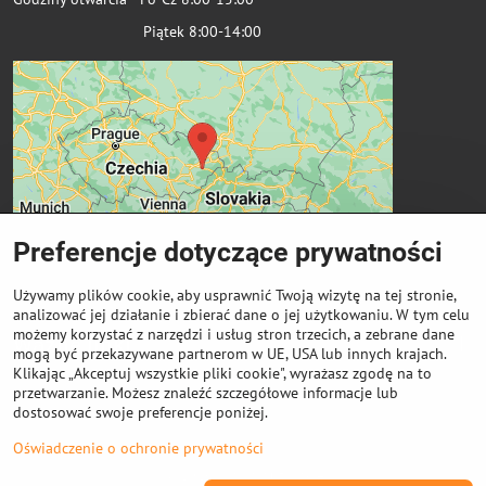
Piątek 8:00-14:00
Preferencje dotyczące prywatności
Używamy plików cookie, aby usprawnić Twoją wizytę na tej stronie,
analizować jej działanie i zbierać dane o jej użytkowaniu. W tym celu
możemy korzystać z narzędzi i usług stron trzecich, a zebrane dane
Ważne linki
mogą być przekazywane partnerom w UE, USA lub innych krajach.
Klikając „Akceptuj wszystkie pliki cookie", wyrażasz zgodę na to
przetwarzanie. Możesz znaleźć szczegółowe informacje lub
Odkup cewek
dostosować swoje preferencje poniżej.
Oświadczenie o ochronie prywatności
©
2026
Prawa autorskie