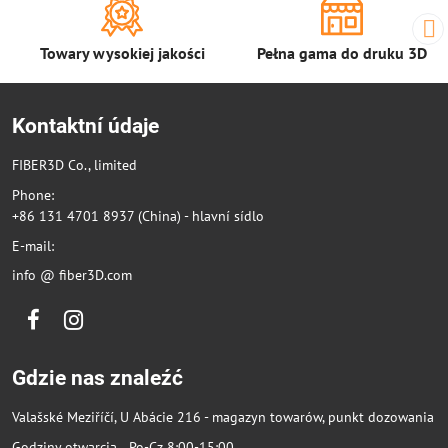
Towary wysokiej jakości
Pełna gama do druku 3D
Kontaktní údaje
FIBER3D Co., limited
Phone:
+86 131 4701 8937 (China) - hlavní sídlo
E-mail:
info @ fiber3D.com
Facebook
Instagram
Gdzie nas znaleźć
Valašské Meziříčí, U Abácie 216 - magazyn towarów, punkt dozowania
Godziny otwarcia Po-Cz 8:00-15:00