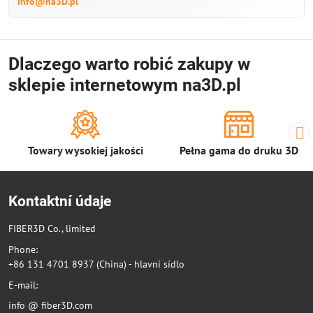
info@na3D.pl
Dlaczego warto robić zakupy w
sklepie internetowym na3D.pl
Towary wysokiej jakości
Pełna gama do druku 3D
Kontaktní údaje
FIBER3D Co., limited
Phone:
+86 131 4701 8937 (China) - hlavní sídlo
E-mail:
info @ fiber3D.com