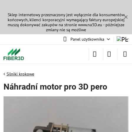
Sklep internetowy przeznaczony jest wyłącznie dla konsumentów
✕
końcowych, klienci korporacyjni wymagający faktury europejskiej
muszą dokonywać zakupów na stronie
www.na3D.eu
- późniejsze
zmiany nie są możliwe
Panel użytkownika
Silniki krokowe
Náhradní motor pro 3D pero