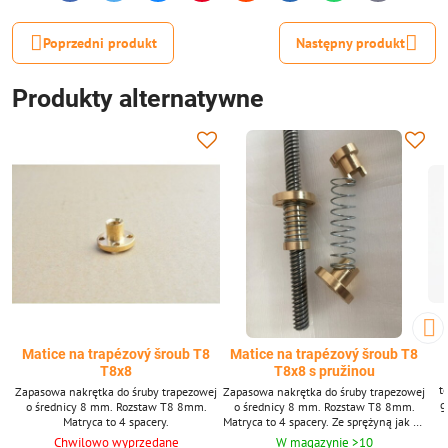
mail
Poprzedni produkt
Następny produkt
Produkty alternatywne
Matice na trapézový šroub T8
Matice na trapézový šroub T8
T8x8
T8x8 s pružinou
t
Zapasowa nakrętka do śruby trapezowej
Zapasowa nakrętka do śruby trapezowej
g
o średnicy 8 mm. Rozstaw T8 8mm.
o średnicy 8 mm. Rozstaw T8 8mm.
T8x
Matryca to 4 spacery.
Matryca to 4 spacery. Ze sprężyną jak na
wyb
zdjęciu. Śruba trapezowa na zdjęciu ma
Chwilowo wyprzedane
W magazynie >10