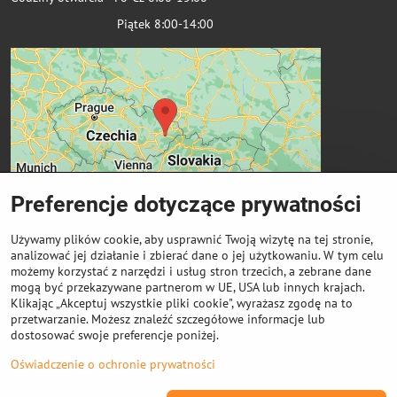
Piątek 8:00-14:00
Preferencje dotyczące prywatności
Używamy plików cookie, aby usprawnić Twoją wizytę na tej stronie,
analizować jej działanie i zbierać dane o jej użytkowaniu. W tym celu
możemy korzystać z narzędzi i usług stron trzecich, a zebrane dane
Ważne linki
mogą być przekazywane partnerom w UE, USA lub innych krajach.
Klikając „Akceptuj wszystkie pliki cookie", wyrażasz zgodę na to
przetwarzanie. Możesz znaleźć szczegółowe informacje lub
Odkup cewek
dostosować swoje preferencje poniżej.
Oświadczenie o ochronie prywatności
©
2026
Prawa autorskie