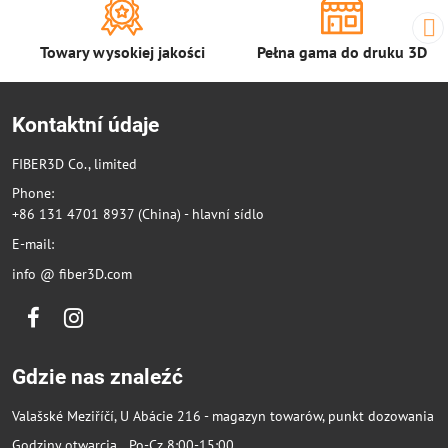
Towary wysokiej jakości
Pełna gama do druku 3D
Kontaktní údaje
FIBER3D Co., limited
Phone:
+86 131 4701 8937 (China) - hlavní sídlo
E-mail:
info @ fiber3D.com
Facebook
Instagram
Gdzie nas znaleźć
Valašské Meziříčí, U Abácie 216 - magazyn towarów, punkt dozowania
Godziny otwarcia Po-Cz 8:00-15:00