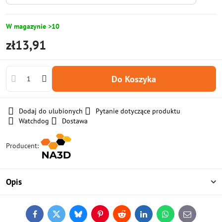
W magazynie >10
zł13,91
Do Koszyka
Dodaj do ulubionych
Pytanie dotyczące produktu
Watchdog
Dostawa
Producent:
Opis
Facebook
Twitter
Bluesky
Pinterest
Reddit
LinkedIn
WhatsApp
E-