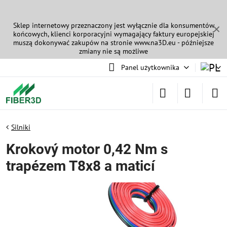
Sklep internetowy przeznaczony jest wyłącznie dla konsumentów
✕
końcowych, klienci korporacyjni wymagający faktury europejskiej
muszą dokonywać zakupów na stronie
www.na3D.eu
- późniejsze
zmiany nie są możliwe
Panel użytkownika
Silniki
Krokový motor 0,42 Nm s
trapézem T8x8 a maticí