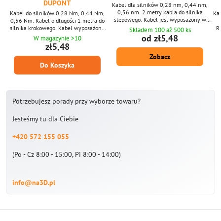
DUPONT
Kabel dla silników 0,28 nm, 0,44 nm,
0,56 nm. 2 metry kabla do silnika
Kabel do silników 0,28 Nm, 0,44 Nm,
Ka
stepowego. Kabel jest wyposażony w
0,56 Nm. Kabel o długości 1 metra do
zakończenia. Z jednej strony
silnika krokowego. Kabel wyposażony
R
Skladem 100 až 500 ks
zakończenie silnika (zaciska PH2,0) Po
jest w zaciski. Z jednej strony końcówka
od zł5,48
W magazynie >10
drugiej stronie JST-XH 2.54 (SKR, MKS
pod silnik, z drugiej strony DUPONT
zł5,48
itp. Płyty sterujące).
(głównie płyty RAMPS).
Zobacz
Do Koszyka
Potrzebujesz porady przy wyborze towaru?
Jesteśmy tu dla Ciebie
+420 572 155 055
(Po - Cz 8:00 - 15:00, Pi 8:00 - 14:00)
info@na3D.pl