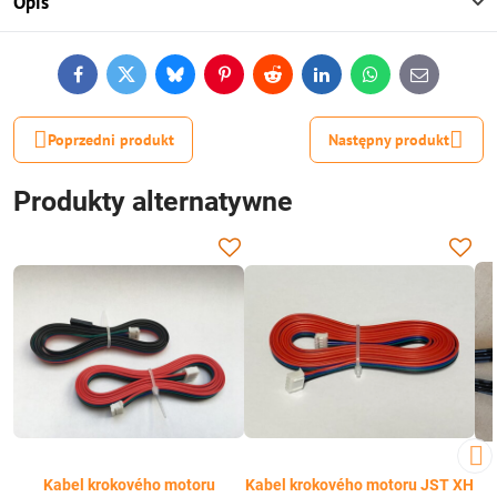
Opis
Facebook
Twitter
Bluesky
Pinterest
Reddit
LinkedIn
WhatsApp
E-
mail
Poprzedni produkt
Następny produkt
Produkty alternatywne
Kabel krokového motoru
Kabel krokového motoru JST XH