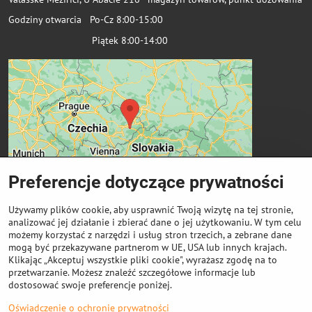
Godziny otwarcia Po-Cz 8:00-15:00
Piątek 8:00-14:00
Preferencje dotyczące prywatności
Używamy plików cookie, aby usprawnić Twoją wizytę na tej stronie,
analizować jej działanie i zbierać dane o jej użytkowaniu. W tym celu
możemy korzystać z narzędzi i usług stron trzecich, a zebrane dane
Ważne linki
mogą być przekazywane partnerom w UE, USA lub innych krajach.
Klikając „Akceptuj wszystkie pliki cookie", wyrażasz zgodę na to
przetwarzanie. Możesz znaleźć szczegółowe informacje lub
Odkup cewek
dostosować swoje preferencje poniżej.
Oświadczenie o ochronie prywatności