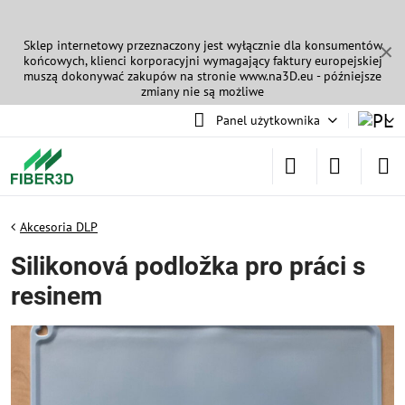
Sklep internetowy przeznaczony jest wyłącznie dla konsumentów
✕
końcowych, klienci korporacyjni wymagający faktury europejskiej
muszą dokonywać zakupów na stronie
www.na3D.eu
- późniejsze
zmiany nie są możliwe
Panel użytkownika
Akcesoria DLP
Silikonová podložka pro práci s
resinem