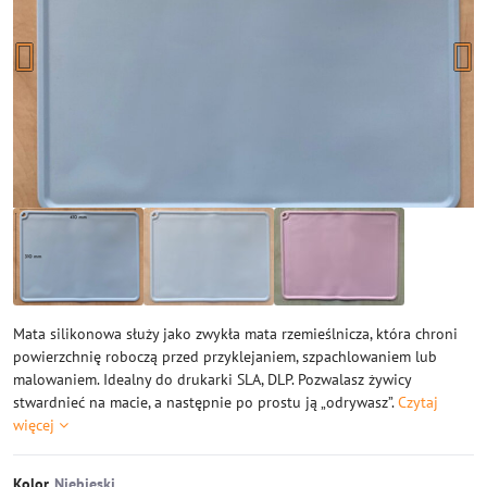
Mata silikonowa służy jako zwykła mata rzemieślnicza, która chroni
powierzchnię roboczą przed przyklejaniem, szpachlowaniem lub
malowaniem. Idealny do drukarki SLA, DLP. Pozwalasz żywicy
stwardnieć na macie, a następnie po prostu ją „odrywasz”.
Czytaj
więcej
Kolor