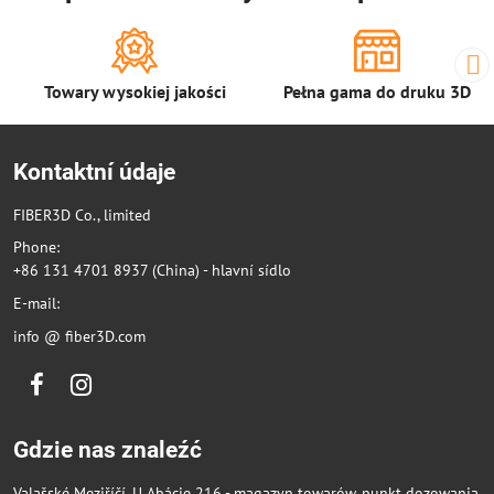
Towary wysokiej jakości
Pełna gama do druku 3D
Kontaktní údaje
FIBER3D Co., limited
Phone:
+86 131 4701 8937 (China) - hlavní sídlo
E-mail:
info @ fiber3D.com
Facebook
Instagram
Gdzie nas znaleźć
Valašské Meziříčí, U Abácie 216 - magazyn towarów, punkt dozowania