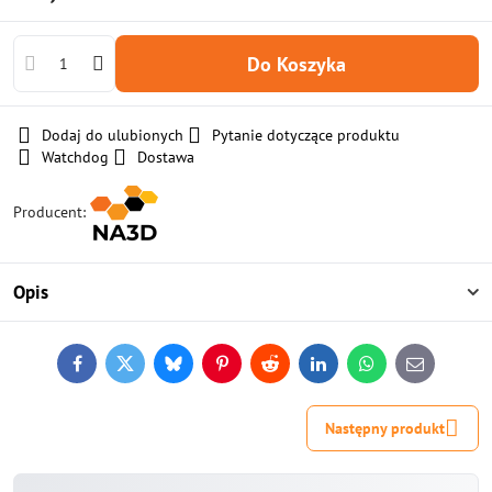
Do Koszyka
Dodaj do ulubionych
Pytanie dotyczące produktu
Watchdog
Dostawa
Producent:
Opis
Facebook
Twitter
Bluesky
Pinterest
Reddit
LinkedIn
WhatsApp
E-
mail
Następny produkt