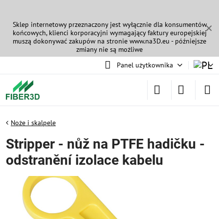
Sklep internetowy przeznaczony jest wyłącznie dla konsumentów
✕
końcowych, klienci korporacyjni wymagający faktury europejskiej
muszą dokonywać zakupów na stronie
www.na3D.eu
- późniejsze
zmiany nie są możliwe
Panel użytkownika
Noże i skalpele
Stripper - nůž na PTFE hadičku -
odstranění izolace kabelu