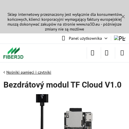
Sklep internetowy przeznaczony jest wyłącznie dla konsumentów
✕
końcowych, klienci korporacyjni wymagający faktury europejskiej
muszą dokonywać zakupów na stronie
www.na3D.eu
- późniejsze
zmiany nie są możliwe
Panel użytkownika
Nośniki pamięci i czytniki
Bezdrátový modul TF Cloud V1.0