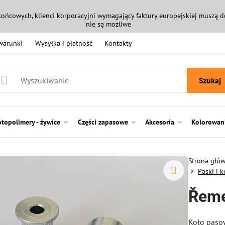
końcowych, klienci korporacyjni wymagający faktury europejskiej muszą
nie są możliwe
 warunki
Wysyłka i płatność
Kontakty
Szukaj
otopolimery - żywice
Części zapasowe
Akcesoria
Kolorowani
Strona głó
Paski i 
Řeme
Koło paso