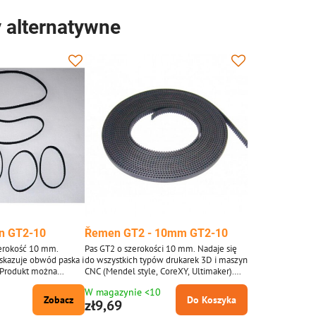
 alternatywne
n GT2-10
Řemen GT2 - 10mm GT2-10
zerokość 10 mm.
Pas GT2 o szerokości 10 mm. Nadaje się
skazuje obwód paska i
do wszystkich typów drukarek 3D i maszyn
 (Produkt można
CNC (Mendel style, CoreXY, Ultimaker).
 zdjęcie jest tylko
Rozmiar jednego zęba 2mm podziałka
W magazynie <10
2mm. 1 szt = 1 m - taśma dostarczana jest
Zobacz
Do Koszyka
zł9,69
w całości według ilości zamówionych