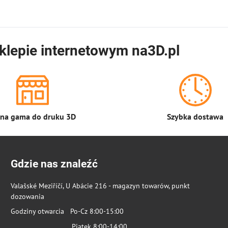
sztuk.
klepie internetowym na3D.pl
łna gama do druku 3D
Szybka dostawa
Gdzie nas znaleźć
Valašské Meziříčí, U Abácie 216 - magazyn towarów, punkt
dozowania
Godziny otwarcia Po-Cz 8:00-15:00
Piątek 8:00-14:00