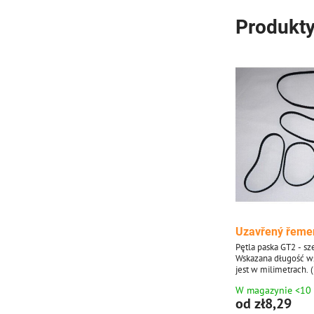
Produkty
Uzavřený řeme
Pętla paska GT2 - s
Wskazana długość w
jest w milimetrach.
zamówić po 1 sztuce,
W magazynie <10
ilustracyjne.)
od zł8,29