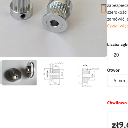
zabezpiec
szerokośc
zamówić je
Czytaj wię
Liczba zę
Otwór
Chwilowo
zł9,