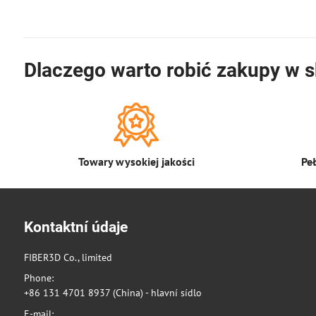
Dlaczego warto robić zakupy w s
Towary wysokiej jakości
Pe
Kontaktní údaje
FIBER3D Co., limited
Phone:
+86 131 4701 8937 (China) - hlavní sídlo
E-mail: