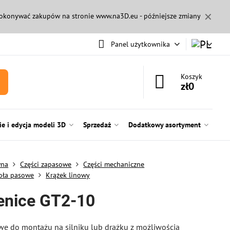
✕
 dokonywać zakupów na stronie
www.na3D.eu
- późniejsze zmiany
Panel użytkownika
Koszyk
zł0
e i edycja modeli 3D
Sprzedaż
Dodatkowy asortyment
wna
Części zapasowe
Części mechaniczne
koła pasowe
Krążek linowy
nice GT2-10
we do montażu na silniku lub drążku z możliwością