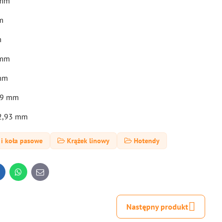
 mm
m
m
 mm
 mm
,89 mm
32,93 mm
 i koła pasowe
Krążek linowy
Hotendy
inkedIn
WhatsApp
E-
mail
Następny produkt