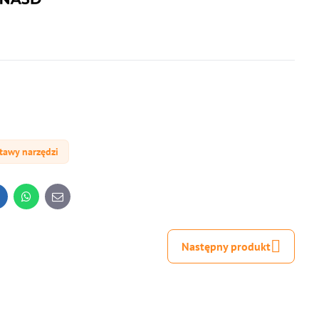
tawy narzędzi
inkedIn
WhatsApp
E-
mail
Następny produkt