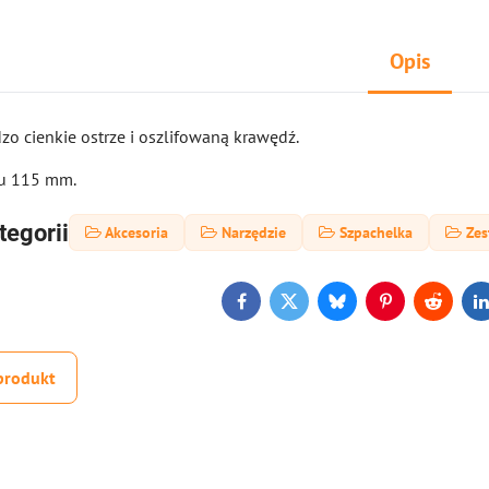
Opis
zo cienkie ostrze i oszlifowaną krawędź.
u 115 mm.
tegorii
Akcesoria
Narzędzie
Szpachelka
Zes
Facebook
Twitter
Bluesky
Pinterest
Reddit
L
produkt