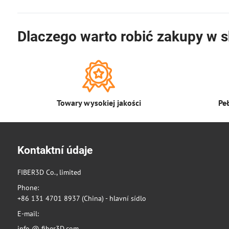
Dlaczego warto robić zakupy w s
Towary wysokiej jakości
Pe
Kontaktní údaje
FIBER3D Co., limited
Phone:
+86 131 4701 8937 (China) - hlavní sídlo
E-mail:
info @ fiber3D.com