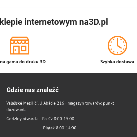
klepie internetowym na3D.pl
łna gama do druku 3D
Szybka dostawa
Gdzie nas znaleźć
Valašské Meziříčí, U Abácie 216 - magazyn towarów, punkt
dozowania
Godziny otwarcia Po-Cz 8:00-15:00
Piątek 8:00-14:00