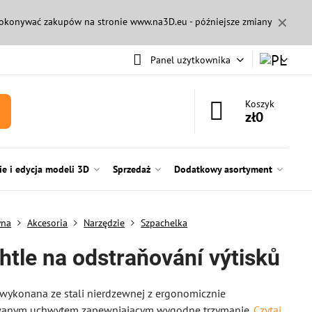
✕
 dokonywać zakupów na stronie
www.na3D.eu
- późniejsze zmiany
Panel użytkownika
Koszyk
zł0
e i edycja modeli 3D
Sprzedaż
Dodatkowy asortyment
wna
Akcesoria
Narzędzie
Szpachelka
htle na odstraňování výtisků
wykonana ze stali nierdzewnej z ergonomicznie
wanym uchwytem zapewniającym wygodne trzymanie.
Czytaj