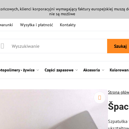
końcowych, klienci korporacyjni wymagający faktury europejskiej muszą
nie są możliwe
 warunki
Wysyłka i płatność
Kontakty
Szukaj
otopolimery - żywice
Części zapasowe
Akcesoria
Kolorowani
Strona głó
Špac
Szpatułka 
ukształto