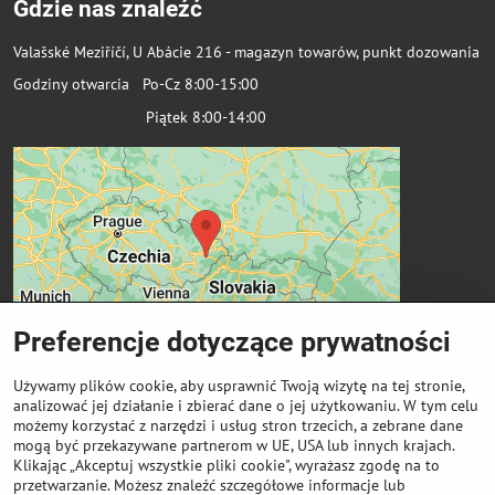
Gdzie nas znaleźć
Valašské Meziříčí, U Abácie 216 - magazyn towarów, punkt dozowania
Godziny otwarcia Po-Cz 8:00-15:00
Piątek 8:00-14:00
Preferencje dotyczące prywatności
Używamy plików cookie, aby usprawnić Twoją wizytę na tej stronie,
analizować jej działanie i zbierać dane o jej użytkowaniu. W tym celu
możemy korzystać z narzędzi i usług stron trzecich, a zebrane dane
Ważne linki
mogą być przekazywane partnerom w UE, USA lub innych krajach.
Klikając „Akceptuj wszystkie pliki cookie", wyrażasz zgodę na to
przetwarzanie. Możesz znaleźć szczegółowe informacje lub
Odkup cewek