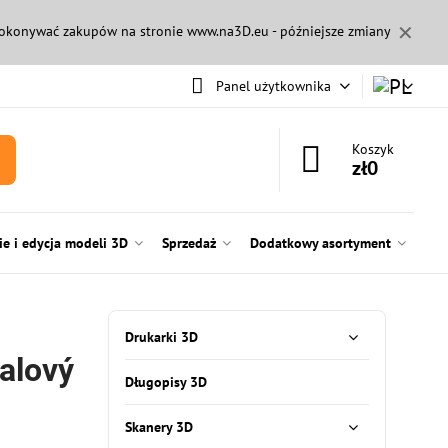
✕
 dokonywać zakupów na stronie
www.na3D.eu
- późniejsze zmiany
Panel użytkownika
Koszyk
zł0
e i edycja modeli 3D
Sprzedaż
Dodatkowy asortyment
Drukarki 3D
alový
Długopisy 3D
Skanery 3D