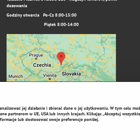
dozowania
Godziny otwarcia Po-Cz 8:00-15:00
Piątek 8:00-14:00
analizować jej działanie i zbierać dane o jej użytkowaniu. W tym celu mo
ne partnerom w UE, USA lub innych krajach. Klikając „Akceptuj wszystkie 
formacje lub dostosować swoje preferencje poniżej.
wa autorskie
Preferencje dotyczące prywatności
Oświadczenie o ochronie 
Strona stworzona przy użyciu:
ByznysWeb.cz