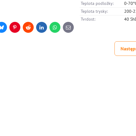
Teplota podložky:
0-70°
Teplota trysky:
200-2
Tvrdost:
40 Sh
er
Bluesky
Pinterest
Reddit
LinkedIn
WhatsApp
E-
mail
Następ