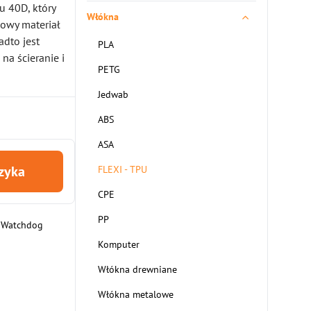
u 40D, który
Włókna
owy materiał
dto jest
PLA
na ścieranie i
PETG
Jedwab
ABS
ASA
szyka
FLEXI - TPU
CPE
PP
Watchdog
Komputer
Włókna drewniane
Włókna metalowe