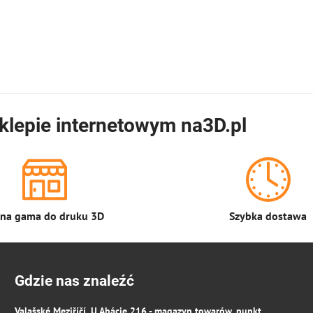
klepie internetowym na3D.pl
łna gama do druku 3D
Szybka dostawa
Gdzie nas znaleźć
Valašské Meziříčí, U Abácie 216 - magazyn towarów, punkt