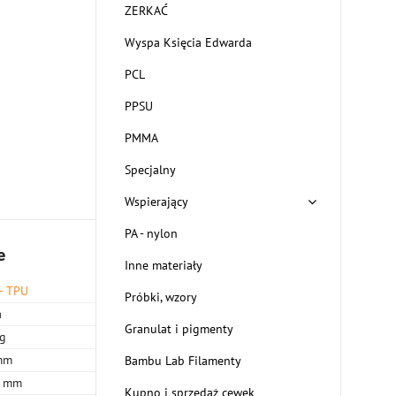
ZERKAĆ
Wyspa Księcia Edwarda
PCL
PPSU
PMMA
Specjalny
Wspierający
PA - nylon
e
Inne materiały
- TPU
Próbki, wzory
á
Granulat i pigmenty
kg
mm
Bambu Lab Filamenty
2 mm
Kupno i sprzedaż cewek