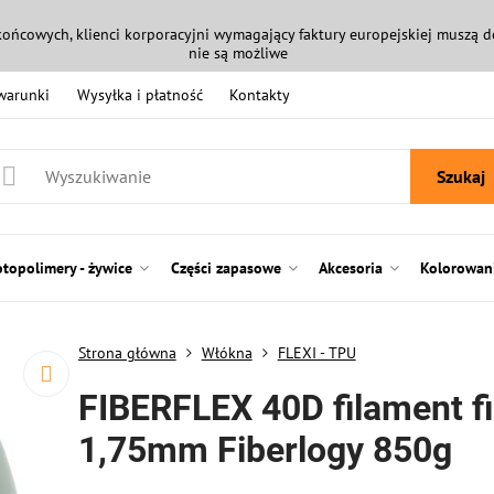
końcowych, klienci korporacyjni wymagający faktury europejskiej muszą
nie są możliwe
 warunki
Wysyłka i płatność
Kontakty
Szukaj
otopolimery - żywice
Części zapasowe
Akcesoria
Kolorowani
Strona główna
Włókna
FLEXI - TPU
FIBERFLEX 40D filament fi
1,75mm Fiberlogy 850g