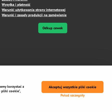
Wysyłka i płatność
Warunki użytkowania strony internetowej
Warunki i zasady produkcji na zamówienie
Odkup cewek
żemy korzystać z
Akceptuj wszystkie pliki cookie
pliki cookie",
Pokaż szczegóły
prywatności