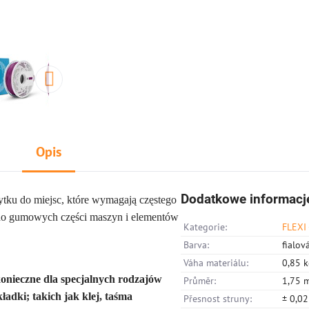
Opis
Dodatkowe informacj
ytku do miejsc, które wymagają częstego
i do gumowych części maszyn i elementów
Kategorie:
FLEXI 
Barva:
fialov
Váha materiálu:
0,85 
konieczne dla specjalnych rodzajów
Průměr:
1,75 
adki; takich jak klej, taśma
Přesnost struny:
± 0,0