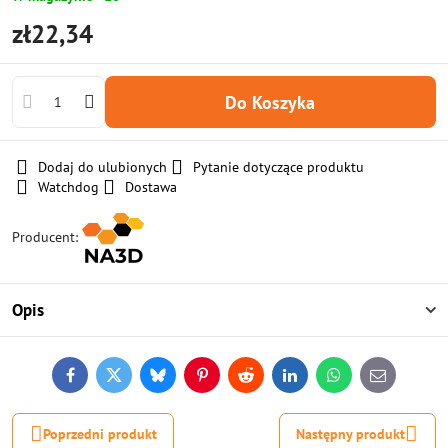
zł22,34
Do Koszyka
Dodaj do ulubionych
Pytanie dotyczące produktu
Watchdog
Dostawa
Producent:
Opis
Facebook
Twitter
Bluesky
Pinterest
Reddit
LinkedIn
WhatsApp
E-
mail
Poprzedni produkt
Następny produkt