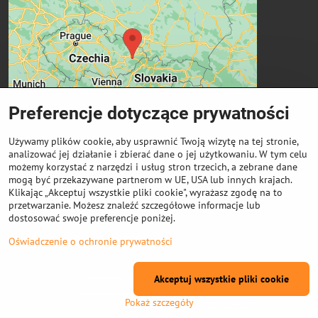
Preferencje dotyczące prywatności
Używamy plików cookie, aby usprawnić Twoją wizytę na tej stronie,
analizować jej działanie i zbierać dane o jej użytkowaniu. W tym celu
możemy korzystać z narzędzi i usług stron trzecich, a zebrane dane
Ważne linki
mogą być przekazywane partnerom w UE, USA lub innych krajach.
Klikając „Akceptuj wszystkie pliki cookie", wyrażasz zgodę na to
przetwarzanie. Możesz znaleźć szczegółowe informacje lub
Odkup cewek
dostosować swoje preferencje poniżej.
Oświadczenie o ochronie prywatności
©
2026
Prawa autorskie
Preferencje dotyczące prywatności
Akceptuj wszystkie pliki cookie
Oświadczenie o ochronie prywatności
Pokaż szczegóły
Strona stworzona przy użyciu:
ByznysWeb.cz