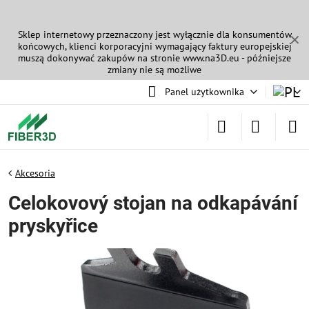
Sklep internetowy przeznaczony jest wyłącznie dla konsumentów
✕
końcowych, klienci korporacyjni wymagający faktury europejskiej
muszą dokonywać zakupów na stronie
www.na3D.eu
- późniejsze
zmiany nie są możliwe
Panel użytkownika
Akcesoria
Celokovový stojan na odkapávání
pryskyřice