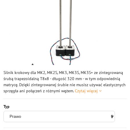
Silnik krokowy dla MK2, MK2S, MK3, MK3S, MK3S+ ze zintegrowaną
śrubą trapezoidalną T8x8 - długość 320 mm - w tym odpowiednią
matrycę. Dzięki zintegrowanej śrubie nie musisz używać elastycznych
sprzęgła ani połączeń z różnymi wężem.
Czytaj więcej
Typ