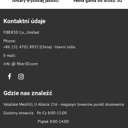
Towary wysokiej jakości
Pełna gama do druku 3D
Kontaktní údaje
FIBER3D Co., limited
Phone:
+86 131 4701 8937 (China) - hlavní sídlo
E-mail:
info @ fiber3D.com
Facebook
Instagram
Gdzie nas znaleźć
Valašské Meziříčí, U Abácie 216 - magazyn towarów, punkt dozowania
Godziny otwarcia Po-Cz 8:00-15:00
Piątek 8:00-14:00