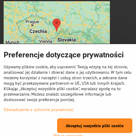
Preferencje dotyczące prywatności
Używamy plików cookie, aby usprawnić Twoją wizytę na tej stronie,
analizować jej działanie i zbierać dane o jej użytkowaniu. W tym celu
możemy korzystać z narzędzi i usług stron trzecich, a zebrane dane
Ważne linki
mogą być przekazywane partnerom w UE, USA lub innych krajach.
Klikając „Akceptuj wszystkie pliki cookie", wyrażasz zgodę na to
przetwarzanie. Możesz znaleźć szczegółowe informacje lub
Odkup cewek
dostosować swoje preferencje poniżej.
Oświadczenie o ochronie prywatności
©
2026
Prawa autorskie
Preferencje dotyczące prywatności
Akceptuj wszystkie pliki cookie
Oświadczenie o ochronie prywatności
Pokaż szczegóły