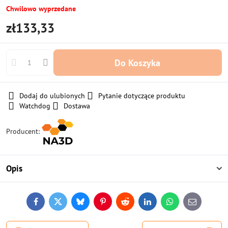
Chwilowo wyprzedane
zł133,33
Do Koszyka
Dodaj do ulubionych
Pytanie dotyczące produktu
Watchdog
Dostawa
Producent:
Opis
Facebook
Twitter
Bluesky
Pinterest
Reddit
LinkedIn
WhatsApp
E-
mail