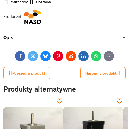
Watchdog
Dostawa
Producent:
Opis
Facebook
Twitter
Bluesky
Pinterest
Reddit
LinkedIn
WhatsApp
E-
mail
Poprzedni produkt
Następny produkt
Produkty alternatywne