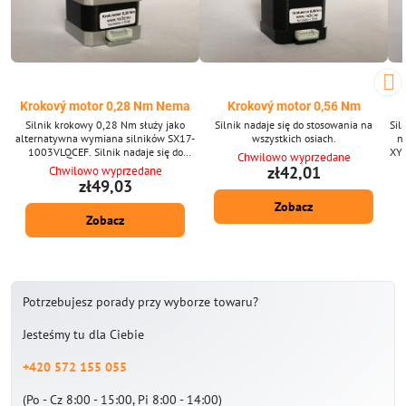
Krokový motor 0,28 Nm Nema
Krokový motor 0,56 Nm
Silnik krokowy 0,28 Nm służy jako
Silnik nadaje się do stosowania na
Sil
alternatywna wymiana silników SX17-
wszystkich osiach.
n
1003VLQCEF. Silnik nadaje się do
XYZ
Chwilowo wyprzedane
zastosowania na osiach XYZ dla
w
zł42,01
Chwilowo wyprzedane
wytłaczarki, zalecamy silniejszą wersję.
zł49,03
Zobacz
Zobacz
Potrzebujesz porady przy wyborze towaru?
Jesteśmy tu dla Ciebie
+420 572 155 055
(Po - Cz 8:00 - 15:00, Pi 8:00 - 14:00)