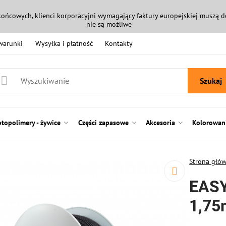
końcowych, klienci korporacyjni wymagający faktury europejskiej muszą
nie są możliwe
 warunki
Wysyłka i płatność
Kontakty
Szukaj
otopolimery - żywice
Części zapasowe
Akcesoria
Kolorowani
Strona głó
EASY
1,75