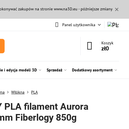
✕
 dokonywać zakupów na stronie
www.na3D.eu
- późniejsze zmiany
Panel użytkownika
Koszyk
zł0
e i edycja modeli 3D
Sprzedaż
Dodatkowy asortyment
wna
Włókna
PLA
 PLA filament Aurora
mm Fiberlogy 850g