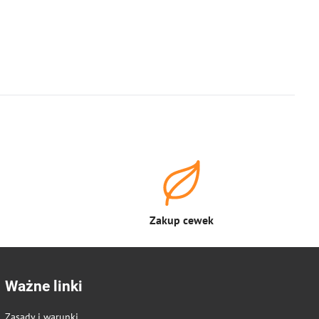
Zakup cewek
Ważne linki
Zasady i warunki