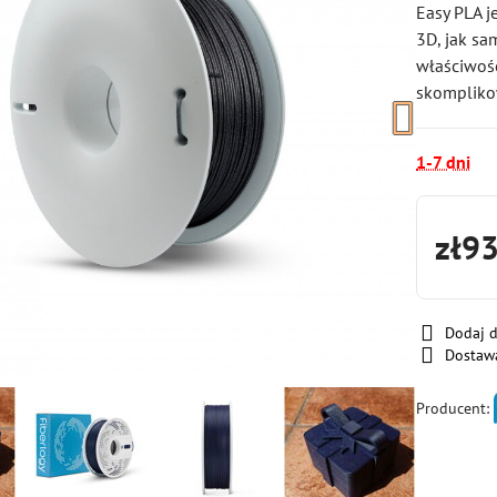
Easy PLA j
3D, jak sa
właściwoś
skompliko
1-7 dni
zł9
Dodaj 
Dostaw
Producent: