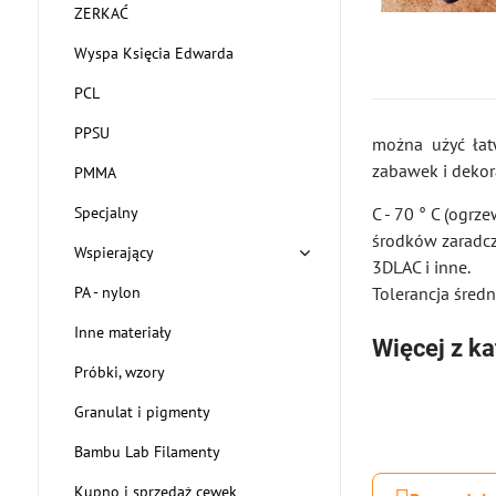
ZERKAĆ
Wyspa Księcia Edwarda
PCL
PPSU
można użyć łat
zabawek i dekora
PMMA
Specjalny
C - 70 ° C (ogr
środków zaradcz
Wspierający
3DLAC i inne.
PA - nylon
Tolerancja śred
Inne materiały
Więcej z ka
Próbki, wzory
Granulat i pigmenty
Bambu Lab Filamenty
Kupno i sprzedaż cewek