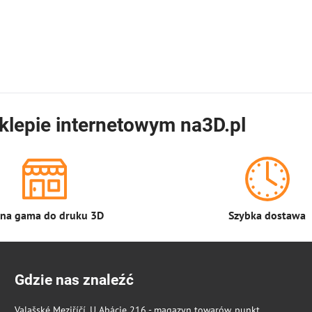
klepie internetowym na3D.pl
łna gama do druku 3D
Szybka dostawa
Gdzie nas znaleźć
Valašské Meziříčí, U Abácie 216 - magazyn towarów, punkt