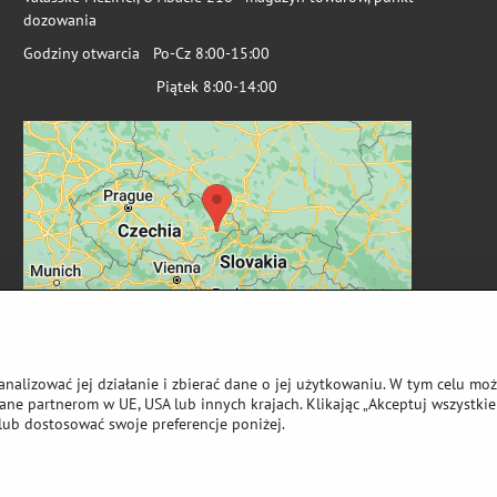
dozowania
Godziny otwarcia Po-Cz 8:00-15:00
Piątek 8:00-14:00
analizować jej działanie i zbierać dane o jej użytkowaniu. W tym celu mo
ne partnerom w UE, USA lub innych krajach. Klikając „Akceptuj wszystkie 
lub dostosować swoje preferencje poniżej.
wa autorskie
Preferencje dotyczące prywatności
Oświadczenie o ochronie 
Strona stworzona przy użyciu:
ByznysWeb.cz