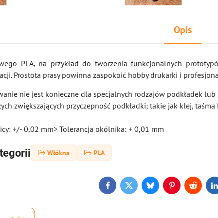
Opis
wego PLA, na przykład do tworzenia funkcjonalnych prototyp
cji. Prostota prasy powinna zaspokoić hobby drukarki i profesjona
zewanie nie jest konieczne dla specjalnych rodzajów podkładek lu
ych zwiększających przyczepność podkładki; takie jak klej, taśma
nicy: +/- 0,02 mm> Tolerancja okólnika: + 0,01 mm
tegorii
Włókna
PLA
Facebook
Twitter
Bluesky
Pinterest
Reddit
L