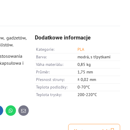
Dodatkowe informacje
ów, gadżetów,
listów.
Kategorie:
PLA
b stosowania
Barva:
modrá, s třpytkami
 kapsułowa i
Váha materiálu:
0,85 kg
Průměr:
1,75 mm
Přesnost struny:
± 0,02 mm
Teplota podložky:
0-70°C
Teplota trysky:
200-220°C
inkedIn
WhatsApp
E-
mail