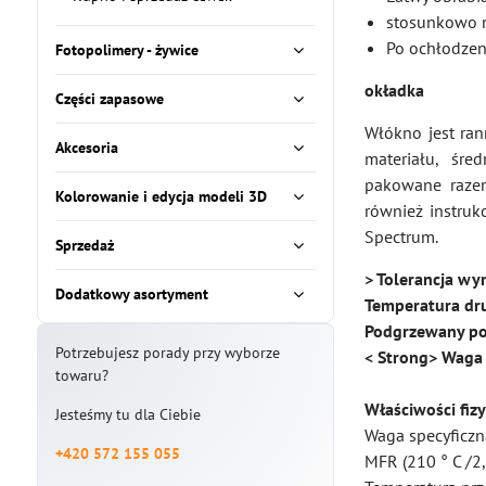
stosunkowo n
Po ochłodzen
Fotopolimery - żywice
okładka
Części zapasowe
Włókno jest ran
Akcesoria
materiału, śre
pakowane razem
Kolorowanie i edycja modeli 3D
również instruk
Spectrum.
Sprzedaż
> Tolerancja w
Dodatkowy asortyment
Temperatura dru
Podgrzewany po
Potrzebujesz porady przy wyborze
< Strong> Waga
towaru?
Właściwości fiz
Jesteśmy tu dla Ciebie
Waga specyficzn
+420 572 155 055
MFR (210 ° C /2,