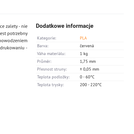
Dodatkowe informacje
e zalety - nie
est potrzebny
Kategorie:
PLA
powodzeniem
Barva:
červená
ydrukowaniu -
Váha materiálu:
1 kg
Průměr:
1,75 mm
Přesnost struny:
± 0,05 mm
Teplota podložky:
0 - 60°C
Teplota trysky:
200 - 220°C