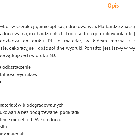
Opis
wybór w szerokiej gamie aplikacji drukowanych. Ma bardzo znacząc
 drukowania, ma bardzo niski skurcz, a do jego drukowania nie j
odkładka do druku. PL to materiał, w którym można z 
łe, dekoracyjne i dość solidne wydruki. Ponadto jest łatwy w w
 początkujących w druku 3D.
 odkształcenie
tabilność wydruków
ć
materiałów biodegradowalnych
rukowania bez podgrzewanej podkładki
lenie modeli od PAD do druku
siła
any materiał