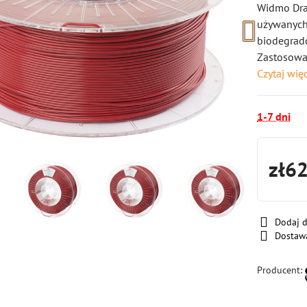
Widmo Dra
używanych 
biodegrado
Zastosowan
Czytaj wię
1-7 dni
zł6
Dodaj 
Dostaw
Producent: