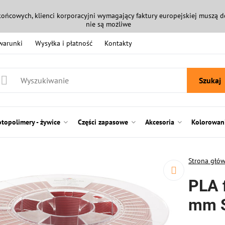
końcowych, klienci korporacyjni wymagający faktury europejskiej muszą
nie są możliwe
 warunki
Wysyłka i płatność
Kontakty
Szukaj
otopolimery - żywice
Części zapasowe
Akcesoria
Kolorowani
Strona głó
PLA 
mm S