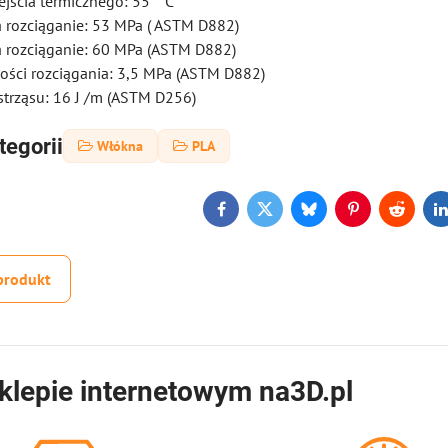
jścia termicznego: 55 ° C
 rozciąganie: 53 MPa ( ASTM D882)
 rozciąganie: 60 MPa (ASTM D882)
ości rozciągania: 3,5 MPa (ASTM D882)
trząsu: 16 J /m (ASTM D256)
tegorii
Włókna
PLA
Facebook
Twitter
Bluesky
Pinterest
Reddit
L
produkt
klepie internetowym na3D.pl