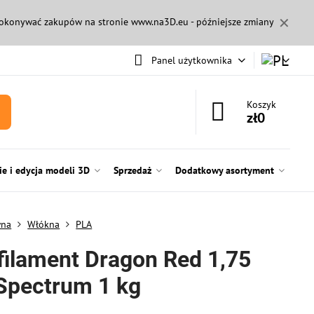
✕
 dokonywać zakupów na stronie
www.na3D.eu
- późniejsze zmiany
Panel użytkownika
Koszyk
zł0
e i edycja modeli 3D
Sprzedaż
Dodatkowy asortyment
wna
Włókna
PLA
filament Dragon Red 1,75
pectrum 1 kg