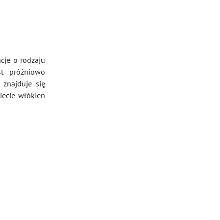
cje o rodzaju
st próżniowo
znajduje się
iecie włókien