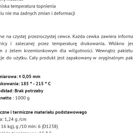
iska temperatura topnienia
iu nie ma żadnych zmian i deformacji
ne na czystej przezroczystej cewce. Każda cewka zawiera informa
dnicy i zalecanej przez temperaturę drukowania. Włókno je
 z żelem krzemionkowym dla wilgotności. Wewnątrz pakietu 
cje do użytku. Cały produkt jest zapakowany w oryginalnym pak
ymiarowa: ± 0,05 mm
kowania: 185 ° - 215 ° C
dkład: Brak potrzeby
 netto
: 1000 g
yczne i termiczne materiału podstawowego
a: 1,24 g /cm
 16 kg), g /10 min: 6 (D1238)