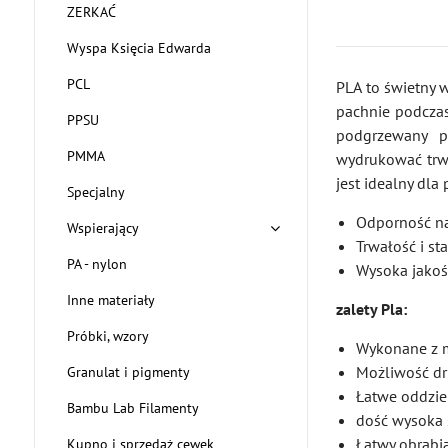
ZERKAĆ
Wyspa Księcia Edwarda
PCL
PLA to świetny 
pachnie podczas
PPSU
podgrzewany p
PMMA
wydrukować trwa
jest idealny dla
Specjalny
Odporność na
Wspierający
Trwałość i s
PA - nylon
Wysoka jakoś
Inne materiały
zalety Pla:
Próbki, wzory
Wykonane z 
Możliwość d
Granulat i pigmenty
Łatwe oddzie
Bambu Lab Filamenty
dość wysoka 
Łatwy obrabi
Kupno i sprzedaż cewek