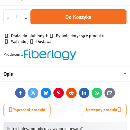
Do Koszyka
Dodaj do ulubionych
Pytanie dotyczące produktu
Watchdog
Dostawa
Producent:
Opis
Facebook
Twitter
Bluesky
Pinterest
Reddit
LinkedIn
WhatsApp
E-
mail
Poprzedni produkt
Następny produkt
Potrzebujesz porady przy wyborze towaru?