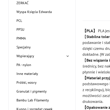
ZERKAĆ
Wyspa Księcia Edwarda
PCL
PPSU
【PLA】
PLA jes
【
Stabilna tol
PMMA
podawanie i sta
Specjalny
dzięki czemu dr
dokładne. (W zal
Wspierający
【
Bez wiązania 
PA - nylon
średnicy, bez na
płynnie i wielok
Inne materiały
【Materiał przyj
Próbki, wzory
podstawowego P
z recyklingu), 
Granulat i pigmenty
możliwości zasz
Bambu Lab Filamenty
drukowania.
【Opakowanie z
Kupno i sprzedaż cewek