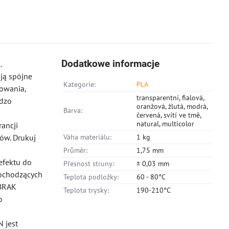
Dodatkowe informacje
.
ją spójne
Kategorie:
PLA
kowania,
transparentní, fialová,
rdzo
oranžová, žlutá, modrá,
Barva:
červená, svítí ve tmě,
natural, multicolor
rancji
ków. Drukuj
Váha materiálu:
1 kg
Průměr:
1,75 mm
efektu do
Přesnost struny:
± 0,03 mm
ochodzących
Teplota podložky:
60 - 80°C
 BRAK
Teplota trysky:
190-210°C
o
 jest