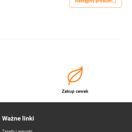
Następny produkt
Zakup cewek
Ważne linki
Zasady i warunki