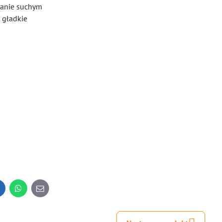
tanie suchym
 gładkie
inkedIn
WhatsApp
E-
mail