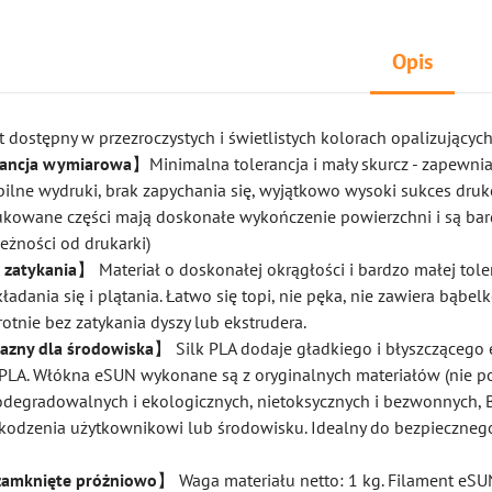
Opis
t dostępny w przezroczystych i świetlistych kolorach opalizujących
erancja wymiarowa
】Minimalna tolerancja i mały skurcz - zapewnia
bilne wydruki, brak zapychania się, wyjątkowo wysoki sukces dru
ukowane części mają doskonałe wykończenie powierzchni i są ba
eżności od drukarki)
i zatykania
】 Materiał o doskonałej okrągłości i bardzo małej tole
kładania się i plątania. Łatwo się topi, nie pęka, nie zawiera bąbel
rotnie bez zatykania dyszy lub ekstrudera.
azny dla środowiska
】 Silk PLA dodaje gładkiego i błyszczącego 
LA. Włókna eSUN wykonane są z oryginalnych materiałów (nie p
biodegradowalnych i ekologicznych, nietoksycznych i bezwonnych,
kodzenia użytkownikowi lub środowisku. Idealny do bezpieczneg
amknięte próżniowo
】 Waga materiału netto: 1 kg. Filament eSUN