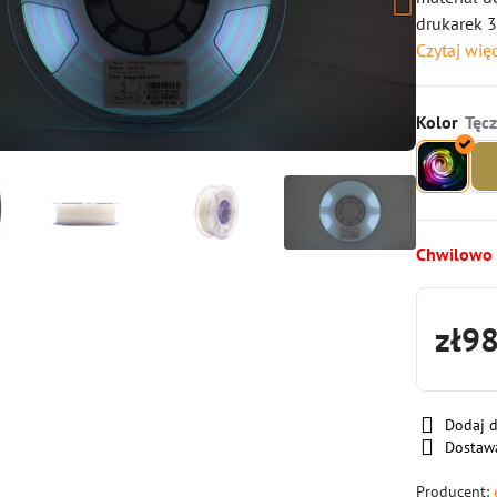
drukarek 3
Czytaj wię
Kolor
Chwilowo
zł9
Dodaj 
Dostaw
Producent: