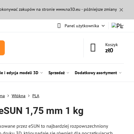
✕
 dokonywać zakupów na stronie
www.na3D.eu
- późniejsze zmiany
Panel użytkownika
Koszyk
zł0
e i edycja modeli 3D
Sprzedaż
Dodatkowy asortyment
wna
Włókna
PLA
eSUN 1,75 mm 1 kg
kowane przez eSUN to najbardziej rozpowszechniony
o druku 3D, który nadaje się również dla początkujących