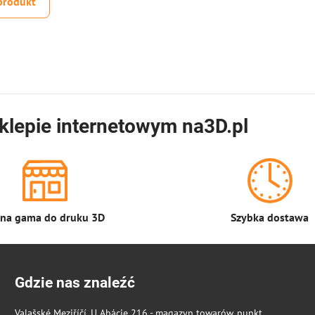
produkt
klepie internetowym na3D.pl
łna gama do druku 3D
Szybka dostawa
Gdzie nas znaleźć
Valašské Meziříčí, U Abácie 216 - magazyn towarów, punkt