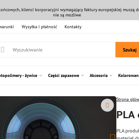
końcowych, klienci korporacyjni wymagający faktury europejskiej muszą
nie są możliwe
 warunki
Wysyłka i płatność
Kontakty
Szukaj
otopolimery - żywice
Części zapasowe
Akcesoria
Kolorowani
Strona głó
PLA 
PLA produ
materiał d