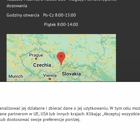
dozowania
Godziny otwarcia Po-Cz 8:00-15:00
Piątek 8:00-14:00
analizować jej działanie i zbierać dane o jej użytkowaniu. W tym celu mo
ne partnerom w UE, USA lub innych krajach. Klikając „Akceptuj wszystkie 
lub dostosować swoje preferencje poniżej.
wa autorskie
Preferencje dotyczące prywatności
Oświadczenie o ochronie 
Strona stworzona przy użyciu:
ByznysWeb.cz