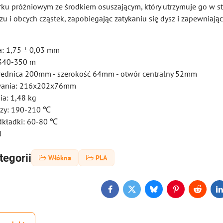
ku próżniowym ze środkiem osuszającym, który utrzymuje go w s
u i obcych cząstek, zapobiegając zatykaniu się dysz i zapewniając
a: 1,75 ± 0,03 mm
 340-350 m
średnica 200mm - szerokość 64mm - otwór centralny 52mm
wania: 216x202x76mm
a: 1,48 kg
szy: 190-210 ℃
dkładki: 60-80 ℃
N
tegorii
Włókna
PLA
Facebook
Twitter
Bluesky
Pinterest
Reddit
L