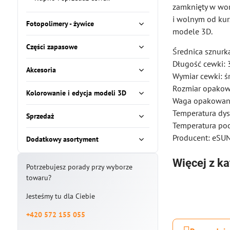
zamknięty w wor
i wolnym od kurz
Fotopolimery - żywice
modele 3D.
Części zapasowe
Średnica sznurk
Długość cewki:
Akcesoria
Wymiar cewki: 
Rozmiar opako
Kolorowanie i edycja modeli 3D
Waga opakowani
Temperatura dy
Sprzedaż
Temperatura po
Producent: eSU
Dodatkowy asortyment
Więcej z ka
Potrzebujesz porady przy wyborze
towaru?
Jesteśmy tu dla Ciebie
+420 572 155 055