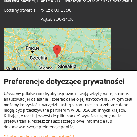
Valašské Meziříčí, U Abácie 216 - magazyn towarów, punkt dozowania
Godziny otwarcia Po-Cz 8:00-15:00
Piątek 8:00-14:00
Preferencje dotyczące prywatności
Używamy plików cookie, aby usprawnić Twoją wizytę na tej stronie,
analizować jej działanie i zbierać dane o jej użytkowaniu. W tym celu
możemy korzystać z narzędzi i usług stron trzecich, a zebrane dane
Ważne linki
mogą być przekazywane partnerom w UE, USA lub innych krajach.
Klikając „Akceptuj wszystkie pliki cookie", wyrażasz zgodę na to
przetwarzanie. Możesz znaleźć szczegółowe informacje lub
Odkup cewek
dostosować swoje preferencje poniżej.
Oświadczenie o ochronie prywatności