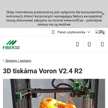
Sklep internetowy przeznaczony jest wyłącznie dla konsumentów
✕
końcowych, klienci korporacyjni wymagający faktury europejskiej
muszą dokonywać zakupów na stronie
www.na3D.eu
- późniejsze
zmiany nie są możliwe
Panel użytkownika
Zestawy i zestawy
3D tiskárna Voron V2.4 R2