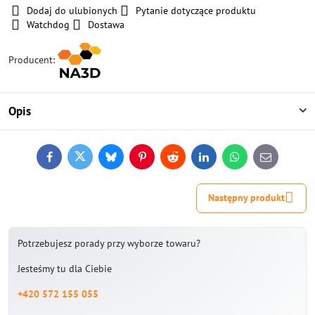
Dodaj do ulubionych
Pytanie dotyczące produktu
Watchdog
Dostawa
Producent:
Opis
Facebook
Twitter
Bluesky
Pinterest
Reddit
LinkedIn
WhatsApp
E-
mail
Następny produkt
Potrzebujesz porady przy wyborze towaru?
Jesteśmy tu dla Ciebie
+420 572 155 055