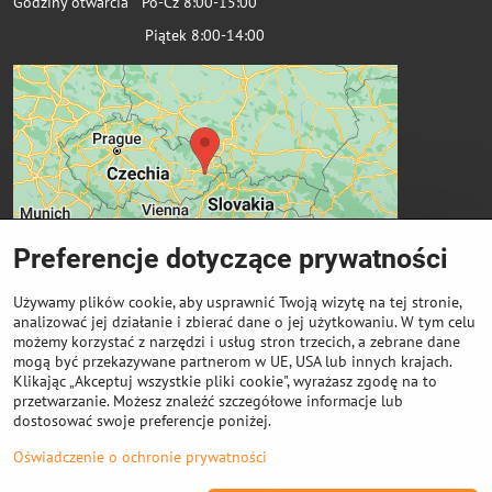
Godziny otwarcia Po-Cz 8:00-15:00
Piątek 8:00-14:00
Preferencje dotyczące prywatności
Używamy plików cookie, aby usprawnić Twoją wizytę na tej stronie,
analizować jej działanie i zbierać dane o jej użytkowaniu. W tym celu
możemy korzystać z narzędzi i usług stron trzecich, a zebrane dane
Ważne linki
mogą być przekazywane partnerom w UE, USA lub innych krajach.
Klikając „Akceptuj wszystkie pliki cookie", wyrażasz zgodę na to
przetwarzanie. Możesz znaleźć szczegółowe informacje lub
Odkup cewek
dostosować swoje preferencje poniżej.
Oświadczenie o ochronie prywatności
©
2026
Prawa autorskie