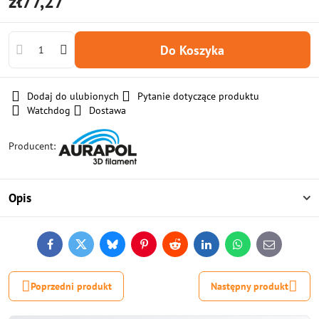
zł77,27
Do Koszyka
Dodaj do ulubionych
Pytanie dotyczące produktu
Watchdog
Dostawa
Producent:
Opis
Facebook
Twitter
Bluesky
Pinterest
Reddit
LinkedIn
WhatsApp
E-
mail
Poprzedni produkt
Następny produkt