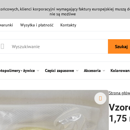
końcowych, klienci korporacyjni wymagający faktury europejskiej muszą
nie są możliwe
 warunki
Wysyłka i płatność
Kontakty
Szukaj
otopolimery - żywice
Części zapasowe
Akcesoria
Kolorowani
Strona głó
Vzor
1,75