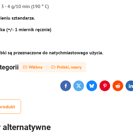
: 3 - 4 g/10 min (190 ° C)
ieniu sztandarza.
a (+/- 1 miernik ręcznie)
óbki są przeznaczone do natychmiastowego użycia.
tegorii
Włókna
Próbki, wzory
Facebook
Twitter
Bluesky
Pinterest
Reddit
L
produkt
 alternatywne