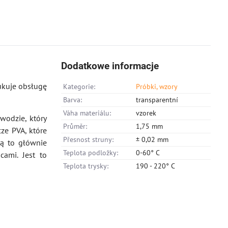
Dodatkowe informacje
ukuje obsługę
Kategorie:
Próbki, wzory
Barva:
transparentní
Váha materiálu:
vzorek
wodzie, który
Průměr:
1,75 mm
ze PVA, które
Přesnost struny:
± 0,02 mm
Są to głównie
Teplota podložky:
0-60° C
ami. Jest to
Teplota trysky:
190 - 220° C