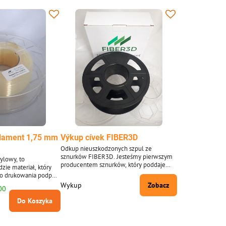
ilament 1,75 mm
Výkup cívek FIBER3D
Odkup nieuszkodzonych szpul ze
sznurków FIBER3D. Jesteśmy pierwszym
ylowy, to
producentem sznurków, który poddaje
zie materiał, który
recyklingowi szpule i pudełka z
 do drukowania podpór
filamentem, a kupujemy je od 2020 roku.
ych modeli z nawisami
Wykup
Zobacz
00
 miejscami. Średnica
 ± 0,02 mm.
Do Koszyka
 zawiera ok. 166 m
1,75 mm. Dostarczany
cieniu.