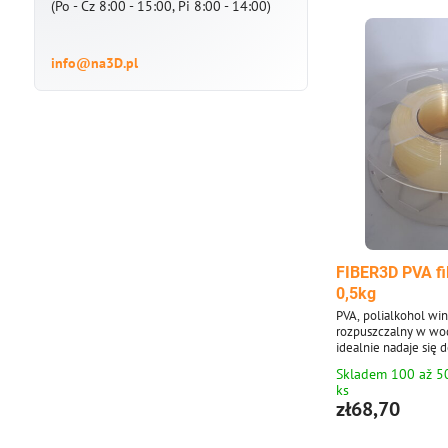
(Po - Cz 8:00 - 15:00, Pi 8:00 - 14:00)
info@na3D.pl
FIBER3D PVA f
0,5kg
PVA, polialkohol win
rozpuszczalny w wod
idealnie nadaje się
dla bardziej złożon
Skladem 100 až 5
i trudno dostępnymi
ks
filamentu: 1,75 mm
zł68,70
Opakowanie 0,5 kg -
sznurka o średnicy 
w przezroczystym od