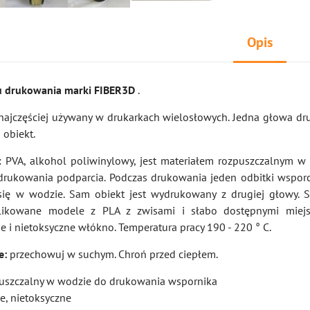
Opis
łu drukowania marki FIBER3D
.
ł najczęściej używany w drukarkach wielosłowych. Jedna głowa dr
 obiekt.
: PVA, alkohol poliwinylowy, jest materiałem rozpuszczalnym w 
 drukowania podparcia. Podczas drukowania jeden odbitki wsporc
 się w wodzie. Sam obiekt jest wydrukowany z drugiej głowy. 
likowane modele z PLA z zwisami i słabo dostępnymi miejsc
 i nietoksyczne włókno. Temperatura pracy 190 - 220 ° C.
e:
przechowuj w suchym. Chroń przed ciepłem.
puszczalny w wodzie do drukowania wspornika
e, nietoksyczne