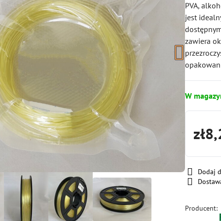
PVA, alkoh
jest ideal
dostępnymi
zawiera ok
przezroczy
opakowan
W magazy
zł8,
Dodaj 
Dostaw
Producent: