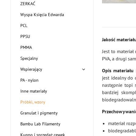
ZERKAĆ
Wyspa Księcia Edwarda
PCL
PPSU
Jakość materia
PMMA
Jest to materia
Specjalny
PVA, a drugi sam
Wspierający
Opis materiału
jest idealny do
PA - nylon
następnie topi
Inne materiały
bardziej skomp
biodegradowalne
Próbki, wzory
Przechowywani
Granulat i pigmenty
materiał roz
Bambu Lab Filamenty
biodegradabl
Kupno i sprzedaż cewek