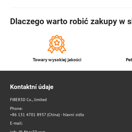
Dlaczego warto robić zakupy w s
Towary wysokiej jakości
Pe
Kontaktní údaje
FIBER3D Co., limited
Phone:
+86 131 4701 8937 (China) - hlavní sídlo
E-mail: