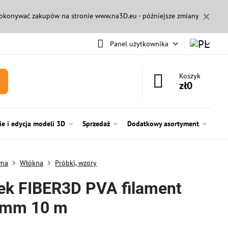
✕
 dokonywać zakupów na stronie
www.na3D.eu
- późniejsze zmiany
Panel użytkownika
Koszyk
zł0
e i edycja modeli 3D
Sprzedaż
Dodatkowy asortyment
wna
Włókna
Próbki, wzory
ek FIBER3D PVA filament
 mm 10 m