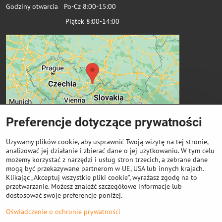
Godziny otwarcia Po-Cz 8:00-15:00
Piątek 8:00-14:00
Preferencje dotyczące prywatności
Używamy plików cookie, aby usprawnić Twoją wizytę na tej stronie,
analizować jej działanie i zbierać dane o jej użytkowaniu. W tym celu
możemy korzystać z narzędzi i usług stron trzecich, a zebrane dane
Ważne linki
mogą być przekazywane partnerom w UE, USA lub innych krajach.
Klikając „Akceptuj wszystkie pliki cookie", wyrażasz zgodę na to
przetwarzanie. Możesz znaleźć szczegółowe informacje lub
Odkup cewek
dostosować swoje preferencje poniżej.
Oświadczenie o ochronie prywatności