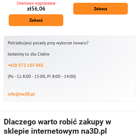
filamentem, a kupujemy je od 2020
materiałem przyjaznym dla środowiska.
Chwilowo wyprzedane
roku.
Nietoksyczny i bezpieczny. Średnica
zł56,06
Zobacz
filamentu: 1,75 mm ± 0,02 mm.
Opakowanie 1 kg - zawiera ok. 390 m
Zobacz
sznurka o średnicy 1,75 mm.
Dostarczamy również filament
marmurowy PLA w opakowaniach 10m
do długopisów 3D.
Potrzebujesz porady przy wyborze towaru?
Jesteśmy tu dla Ciebie
+420 572 155 055
(Po - Cz 8:00 - 15:00, Pi 8:00 - 14:00)
info@na3D.pl
Dlaczego warto robić zakupy w
sklepie internetowym na3D.pl