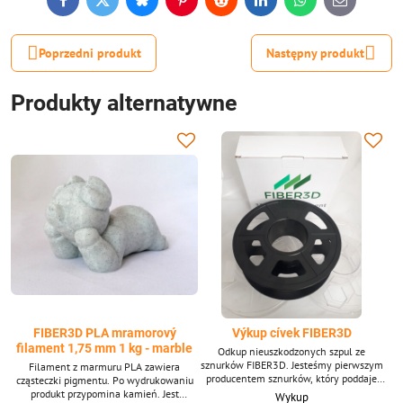
Facebook
Twitter
Bluesky
Pinterest
Reddit
LinkedIn
WhatsApp
E-
mail
Poprzedni produkt
Następny produkt
Produkty alternatywne
FIBER3D PLA mramorový
Výkup cívek FIBER3D
filament 1,75 mm 1 kg - marble
Odkup nieuszkodzonych szpul ze
sznurków FIBER3D. Jesteśmy pierwszym
Filament z marmuru PLA zawiera
producentem sznurków, który poddaje
cząsteczki pigmentu. Po wydrukowaniu
recyklingowi szpule i pudełka z
produkt przypomina kamień. Jest
Wykup