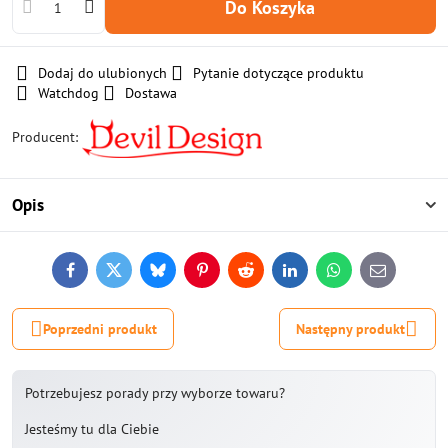
Do Koszyka
Dodaj do ulubionych
Pytanie dotyczące produktu
Watchdog
Dostawa
Producent:
Opis
Facebook
Twitter
Bluesky
Pinterest
Reddit
LinkedIn
WhatsApp
E-
mail
Poprzedni produkt
Następny produkt
Potrzebujesz porady przy wyborze towaru?
Jesteśmy tu dla Ciebie