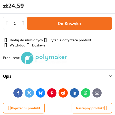
zł24,59
Do Koszyka
Dodaj do ulubionych
Pytanie dotyczące produktu
Watchdog
Dostawa
Producent:
Opis
Facebook
Twitter
Bluesky
Pinterest
Reddit
LinkedIn
WhatsApp
E-
mail
Poprzedni produkt
Następny produkt