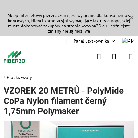
Sklep internetowy przeznaczony jest wyłącznie dla konsumentów
✕
końcowych, klienci korporacyjni wymagający faktury europejskiej
muszą dokonywać zakupów na stronie
www.na3D.eu
- późniejsze
zmiany nie są możliwe
Panel użytkownika
Próbki, wzory
VZOREK 20 METRŮ - PolyMide
CoPa Nylon filament černý
1,75mm Polymaker