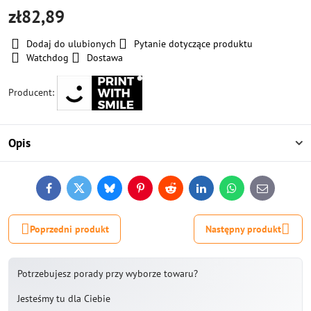
zł82,89
Dodaj do ulubionych
Pytanie dotyczące produktu
Watchdog
Dostawa
Producent:
Opis
Facebook
Twitter
Bluesky
Pinterest
Reddit
LinkedIn
WhatsApp
E-
mail
Poprzedni produkt
Następny produkt
Potrzebujesz porady przy wyborze towaru?
Jesteśmy tu dla Ciebie