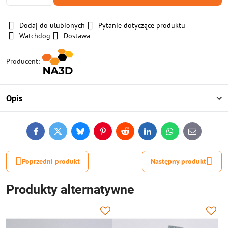
Dodaj do ulubionych
Pytanie dotyczące produktu
Watchdog
Dostawa
Producent:
Opis
Facebook
Twitter
Bluesky
Pinterest
Reddit
LinkedIn
WhatsApp
E-
mail
Poprzedni produkt
Następny produkt
Produkty alternatywne