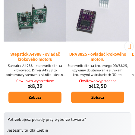
Stepstick A4988 - ovladač
DRV8825 - ovladač krokového
D
krokového motoru
motoru
Stepstick A4988 - sterownik silnika
Sterownik silnika krokowego DRV8825,
krokowego. Driver A4988 to
używany do sterowania silnikami
podstawowy sterownik silnika. Idealny
krokowymi w drukarkach 3D itp.
na
dla początkujących i wstępnych testów.
Chwilowo wyprzedane
Chwilowo wyprzedane
zł8,29
zł12,50
Zobacz
Zobacz
Potrzebujesz porady przy wyborze towaru?
Jesteśmy tu dla Ciebie