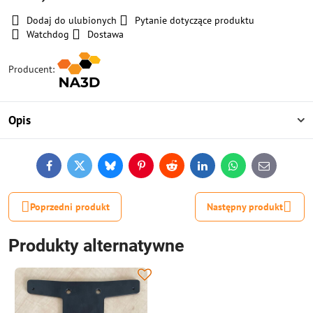
Dodaj do ulubionych
Pytanie dotyczące produktu
Watchdog
Dostawa
Producent:
Opis
Facebook
Twitter
Bluesky
Pinterest
Reddit
LinkedIn
WhatsApp
E-
mail
Poprzedni produkt
Następny produkt
Produkty alternatywne