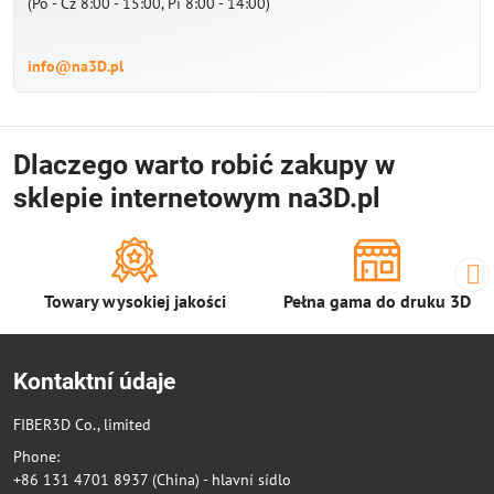
(Po - Cz 8:00 - 15:00, Pi 8:00 - 14:00)
info@na3D.pl
Dlaczego warto robić zakupy w
sklepie internetowym na3D.pl
Towary wysokiej jakości
Pełna gama do druku 3D
Kontaktní údaje
FIBER3D Co., limited
Phone:
+86 131 4701 8937 (China) - hlavní sídlo