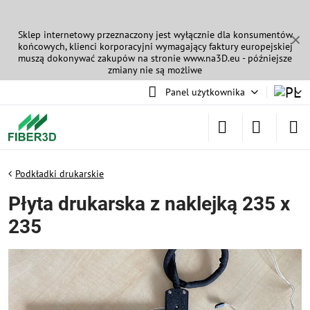
Sklep internetowy przeznaczony jest wyłącznie dla konsumentów
✕
końcowych, klienci korporacyjni wymagający faktury europejskiej
muszą dokonywać zakupów na stronie
www.na3D.eu
- późniejsze
zmiany nie są możliwe
Panel użytkownika
Podkładki drukarskie
Płyta drukarska z naklejką 235 x
235