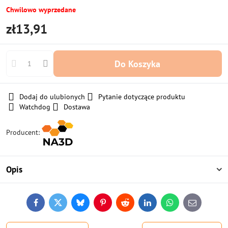
Chwilowo wyprzedane
zł13,91
Do Koszyka
Dodaj do ulubionych
Pytanie dotyczące produktu
Watchdog
Dostawa
Producent:
Opis
Facebook
Twitter
Bluesky
Pinterest
Reddit
LinkedIn
WhatsApp
E-
mail