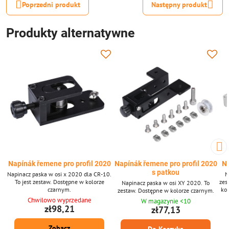
Poprzedni produkt
Następny produkt
Produkty alternatywne
Napínák řemene pro profil 2020
Napínák řemene pro profil 2020
Na
s patkou
Napinacz paska w osi x 2020 dla CR-10.
N
To jest zestaw. Dostępne w kolorze
zes
Napinacz paska w osi XY 2020. To
czarnym.
kol
zestaw. Dostępne w kolorze czarnym.
sz
Chwilowo wyprzedane
W magazynie <10
zł98,21
zł77,13
Zobacz