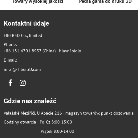
Towary wysokiej jakości
Pełna gama do druku 3D
Kontaktní údaje
FIBER3D Co., limited
Phone:
+86 131 4701 8937 (China) - hlavní sídlo
E-mail:
info @ fiber3D.com
Facebook
Instagram
Gdzie nas znaleźć
Valašské Meziříčí, U Abácie 216 - magazyn towarów, punkt dozowania
Godziny otwarcia Po-Cz 8:00-15:00
Piątek 8:00-14:00