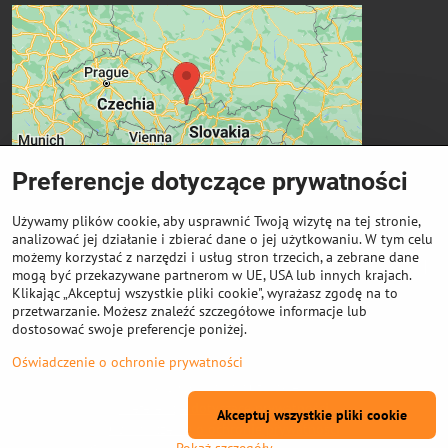
Preferencje dotyczące prywatności
Używamy plików cookie, aby usprawnić Twoją wizytę na tej stronie,
analizować jej działanie i zbierać dane o jej użytkowaniu. W tym celu
możemy korzystać z narzędzi i usług stron trzecich, a zebrane dane
Ważne linki
mogą być przekazywane partnerom w UE, USA lub innych krajach.
Klikając „Akceptuj wszystkie pliki cookie", wyrażasz zgodę na to
przetwarzanie. Możesz znaleźć szczegółowe informacje lub
Odkup cewek
dostosować swoje preferencje poniżej.
Oświadczenie o ochronie prywatności
©
2026
Prawa autorskie
Preferencje dotyczące prywatności
Akceptuj wszystkie pliki cookie
Oświadczenie o ochronie prywatności