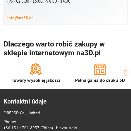
(Po - Cz 8:00 - 15:00, Pi 8:00 - 14:00)
info@na3D.pl
Dlaczego warto robić zakupy w
sklepie internetowym na3D.pl
Towary wysokiej jakości
Pełna gama do druku 3D
Kontaktní údaje
FIBER3D Co., limited
Phone:
+86 131 4701 8937 (China) - hlavní sídlo