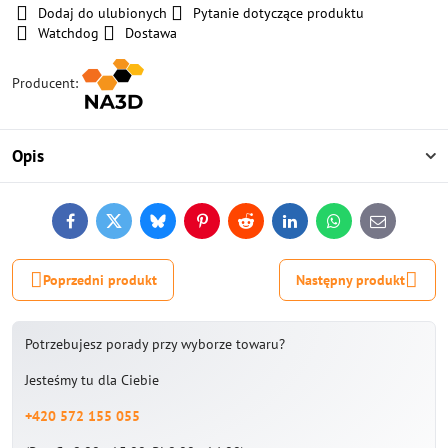
Dodaj do ulubionych
Pytanie dotyczące produktu
Watchdog
Dostawa
Producent:
Opis
Facebook
Twitter
Bluesky
Pinterest
Reddit
LinkedIn
WhatsApp
E-
mail
Poprzedni produkt
Następny produkt
Potrzebujesz porady przy wyborze towaru?
Jesteśmy tu dla Ciebie
+420 572 155 055