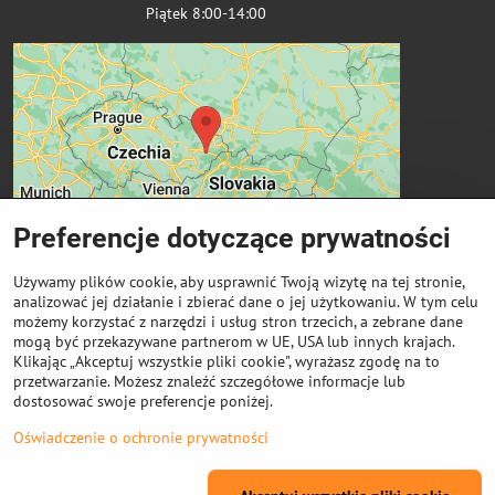
Piątek 8:00-14:00
Preferencje dotyczące prywatności
Używamy plików cookie, aby usprawnić Twoją wizytę na tej stronie,
analizować jej działanie i zbierać dane o jej użytkowaniu. W tym celu
możemy korzystać z narzędzi i usług stron trzecich, a zebrane dane
Ważne linki
mogą być przekazywane partnerom w UE, USA lub innych krajach.
Klikając „Akceptuj wszystkie pliki cookie", wyrażasz zgodę na to
przetwarzanie. Możesz znaleźć szczegółowe informacje lub
Odkup cewek
dostosować swoje preferencje poniżej.
Oświadczenie o ochronie prywatności
©
2026
Prawa autorskie
Preferencje dotyczące prywatności