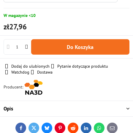
W magazynie <10
zł27,96
Do Koszyka
Dodaj do ulubionych
Pytanie dotyczące produktu
Watchdog
Dostawa
Producent:
Opis
Facebook
Twitter
Bluesky
Pinterest
Reddit
LinkedIn
WhatsApp
E-